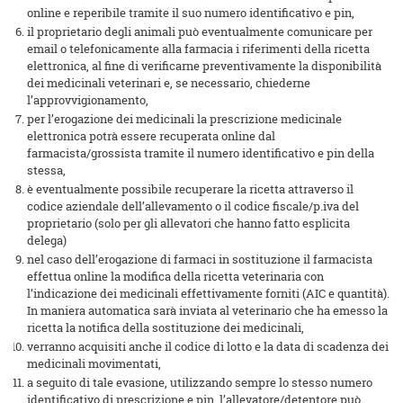
online e reperibile tramite il suo numero identificativo e pin,
il proprietario degli animali può eventualmente comunicare per
email o telefonicamente alla farmacia i riferimenti della ricetta
elettronica, al fine di verificarne preventivamente la disponibilità
dei medicinali veterinari e, se necessario, chiederne
l’approvvigionamento,
per l’erogazione dei medicinali la prescrizione medicinale
elettronica potrà essere recuperata online dal
farmacista/grossista tramite il numero identificativo e pin della
stessa,
è eventualmente possibile recuperare la ricetta attraverso il
codice aziendale dell’allevamento o il codice fiscale/p.iva del
proprietario (solo per gli allevatori che hanno fatto esplicita
delega)
nel caso dell’erogazione di farmaci in sostituzione il farmacista
effettua online la modifica della ricetta veterinaria con
l’indicazione dei medicinali effettivamente forniti (AIC e quantità).
In maniera automatica sarà inviata al veterinario che ha emesso la
ricetta la notifica della sostituzione dei medicinali,
verranno acquisiti anche il codice di lotto e la data di scadenza dei
medicinali movimentati,
a seguito di tale evasione, utilizzando sempre lo stesso numero
identificativo di prescrizione e pin, l’allevatore/detentore può