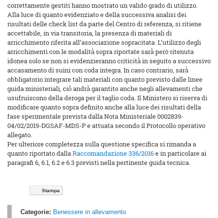
correttamente gestiti hanno mostrato un valido grado di utilizzo.
Alla luce di quanto evidenziato e della successiva analisi dei
risultati delle check list da parte del Centro di referenza, si ritiene
accettabile, in via transitoria, la presenza di materiali di
arricchimento riferita all’associazione sopracitata. L’utilizzo degli
arricchimenti con le modalità̀ sopra riportate sarà̀ però ritenuta
idonea solo se non si evidenzieranno criticità̀ in seguito a successivo
accasamento di suini con coda integra. In caso contrario, sarà̀
obbligatorio integrare tali materiali con quanto previsto dalle linee
guida ministeriali, ciò̀ andrà̀ garantito anche negli allevamenti che
usufruiscono della deroga per il taglio coda. Il Ministero si riserva di
modificare quanto sopra definito anche alla luce dei risultati della
fase sperimentale prevista dalla Nota Ministeriale 0002839-
04/02/2019-DGSAF-MDS-P e attuata secondo il Protocollo operativo
allegato.
Per ulteriore completezza sulla questione specifica si rimanda a
quanto riportato dalla
Raccomandazione 336/2016
e in particolare ai
paragrafi 6, 6.1, 6.2 e 6.3 previsti nella pertinente guida tecnica.
Stampa
Categorie:
Benessere in allevamento