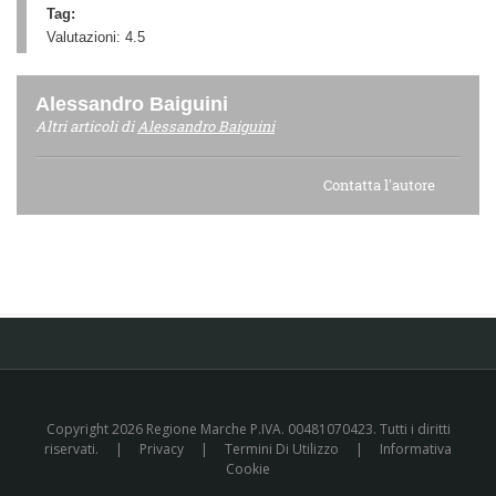
Tag:
Valutazioni:
4.5
Alessandro Baiguini
Altri articoli di
Alessandro Baiguini
Contatta l'autore
Copyright 2026 Regione Marche P.IVA. 00481070423. Tutti i diritti
riservati.
|
Privacy
|
Termini Di Utilizzo
|
Informativa
Cookie