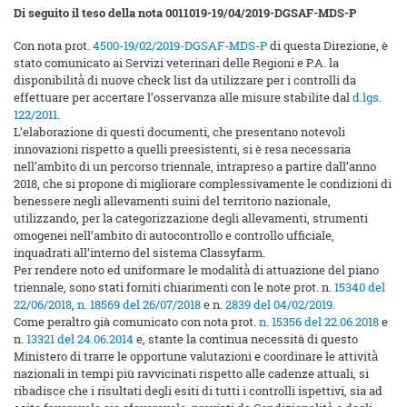
Di seguito il teso della nota 0011019-19/04/2019-DGSAF-MDS-P
Con nota prot.
4500-19/02/2019-DGSAF-MDS-P
di questa Direzione, è
stato comunicato ai Servizi veterinari delle Regioni e P.A. la
disponibilità̀ di nuove check list da utilizzare per i controlli da
effettuare per accertare l’osservanza alle misure stabilite dal
d.lgs.
122/2011
.
L’elaborazione di questi documenti, che presentano notevoli
innovazioni rispetto a quelli preesistenti, si è resa necessaria
nell’ambito di un percorso triennale, intrapreso a partire dall’anno
2018, che si propone di migliorare complessivamente le condizioni di
benessere negli allevamenti suini del territorio nazionale,
utilizzando, per la categorizzazione degli allevamenti, strumenti
omogenei nell’ambito di autocontrollo e controllo ufficiale,
inquadrati all’interno del sistema Classyfarm.
Per rendere noto ed uniformare le modalità̀ di attuazione del piano
triennale, sono stati forniti chiarimenti con le note prot. n.
15340 del
22/06/2018
,
n. 18569 del 26/07/2018
e n.
2839 del 04/02/2019
.
Come peraltro già comunicato con nota prot.
n. 15356 del 22.06.2018
e
n.
13321 del 24.06.2014
e, stante la continua necessità di questo
Ministero di trarre le opportune valutazioni e coordinare le attività̀
nazionali in tempi più ravvicinati rispetto alle cadenze attuali, si
ribadisce che i risultati degli esiti di tutti i controlli ispettivi, sia ad