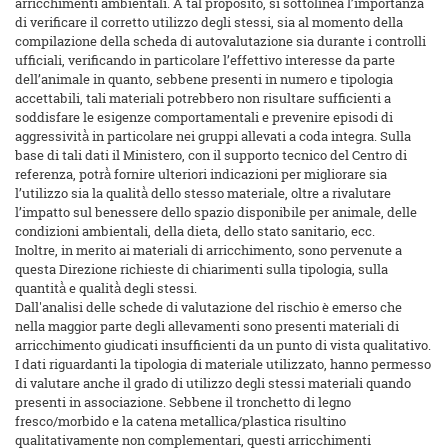
arricchimenti ambientali. A tal proposito, si sottolinea l’importanza
di verificare il corretto utilizzo degli stessi, sia al momento della
compilazione della scheda di autovalutazione sia durante i controlli
ufficiali, verificando in particolare l’effettivo interesse da parte
dell’animale in quanto, sebbene presenti in numero e tipologia
accettabili, tali materiali potrebbero non risultare sufficienti a
soddisfare le esigenze comportamentali e prevenire episodi di
aggressività̀ in particolare nei gruppi allevati a coda integra. Sulla
base di tali dati il Ministero, con il supporto tecnico del Centro di
referenza, potrà̀ fornire ulteriori indicazioni per migliorare sia
l’utilizzo sia la qualità̀ dello stesso materiale, oltre a rivalutare
l’impatto sul benessere dello spazio disponibile per animale, delle
condizioni ambientali, della dieta, dello stato sanitario, ecc.
Inoltre, in merito ai materiali di arricchimento, sono pervenute a
questa Direzione richieste di chiarimenti sulla tipologia, sulla
quantità̀ e qualità̀ degli stessi.
Dall'analisi delle schede di valutazione del rischio è emerso che
nella maggior parte degli allevamenti sono presenti materiali di
arricchimento giudicati insufficienti da un punto di vista qualitativo.
I dati riguardanti la tipologia di materiale utilizzato, hanno permesso
di valutare anche il grado di utilizzo degli stessi materiali quando
presenti in associazione. Sebbene il tronchetto di legno
fresco/morbido e la catena metallica/plastica risultino
qualitativamente non complementari, questi arricchimenti