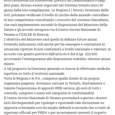
esito favorevole sia sfavorevole, previsti da Condizionalità̀ o dagli
altri piani, devono essere registrati nel Sistema Vetinfo entro 30
giorni dalla loro compilazione. Le Regioni e i Servizi Veterinari delle
ASL potranno verificare il livello di rischio delle aziende controllate
di loro competenza consultando i cruscotti del sistema Classyfarm,
che sarà̀ implementato secondo le disposizioni del Ministero della
Salute e gli accordi intrapresi tra il Centro Servizi Nazionale di
Teramo e l’IZSLER di Brescia.
L’obiettivo del Ministero sarà̀ quello di definire future azioni
fornendo indicazioni utili anche per far emergere e contrastare le
situazioni ripetute di non conformità̀ a livello nazionale e valutare, in
accordo con quanto previsto dall’articolo 6 del d.lgs. 122/2011
accertando l’ottemperanza alle disposizioni stabilite, ulteriori azioni
mirate.
A tal proposito la Direzione generale si riserva di effettuare verifiche
ispettive su tutto il territorio nazionale.
Tutte le Regioni e le P.A., comprese quelle dotate di un proprio
organismo pagatore, dovranno caricare in Vetinfo, direttamente o
tramite l’esposizione di appositi WEB service, gli esiti di tutti i
controlli, compresi o meno nel campione di condizionalità̀.
Il Centro Servizi Nazionale di Teramo provvederà̀ a gestire i diversi
esiti distinguendoli per tipologie e riportando tale distinzione su
apposita schermata così da meglio definirli a seconda che si tratti di
ispezioni ufficiali per PNBA o per accertamenti inerenti il rispetto