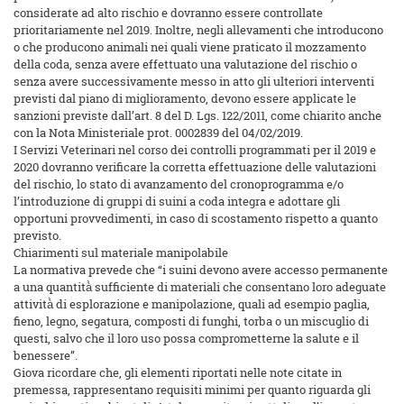
considerate ad alto rischio e dovranno essere controllate
prioritariamente nel 2019. Inoltre, negli allevamenti che introducono
o che producono animali nei quali viene praticato il mozzamento
della coda, senza avere effettuato una valutazione del rischio o
senza avere successivamente messo in atto gli ulteriori interventi
previsti dal piano di miglioramento, devono essere applicate le
sanzioni previste dall’art. 8 del D. Lgs. 122/2011, come chiarito anche
con la Nota Ministeriale prot. 0002839 del 04/02/2019.
I Servizi Veterinari nel corso dei controlli programmati per il 2019 e
2020 dovranno verificare la corretta effettuazione delle valutazioni
del rischio, lo stato di avanzamento del cronoprogramma e/o
l’introduzione di gruppi di suini a coda integra e adottare gli
opportuni provvedimenti, in caso di scostamento rispetto a quanto
previsto.
Chiarimenti sul materiale manipolabile
La normativa prevede che “i suini devono avere accesso permanente
a una quantità̀ sufficiente di materiali che consentano loro adeguate
attività̀ di esplorazione e manipolazione, quali ad esempio paglia,
fieno, legno, segatura, composti di funghi, torba o un miscuglio di
questi, salvo che il loro uso possa comprometterne la salute e il
benessere”.
Giova ricordare che, gli elementi riportati nelle note citate in
premessa, rappresentano requisiti minimi per quanto riguarda gli