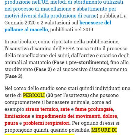
produzione nell’UE
,
metodi di stordimento utilizzati
nel processo di macellazione
e
abbattimento per
motivi diversi dalla produzione di carne
) pubblicati a
Gennaio 2020 e 2 valutazioni sul
benessere del
pollame al macello
, pubblicati nel 2019.
In particolare, come riportato nella pubblicazione,
l’esaustiva disamina dell’EFSA tocca tutto il processo
della macellazione dei suini, dall'arrivo e scarico degli
animali al mattatoio (
Fase 1 pre-stordimento
), fino allo
stordimento (
Fase 2
) e al successivo dissanguamento
(
Fase 3
).
Nel corso dello studio sono stati quindi individuati una
serie di
PERICOLI
(
30
per l’esattezza) che possono
compromettere il benessere animale, come ad
esempio
stress termico
,
sete
e
fame prolungate
,
limitazione
e
impedimento
dei movimenti
,
dolore
,
paura
e
problemi respiratori
. Per ognuno di essi si
propongono quindi, quando possibile,
MISURE DI