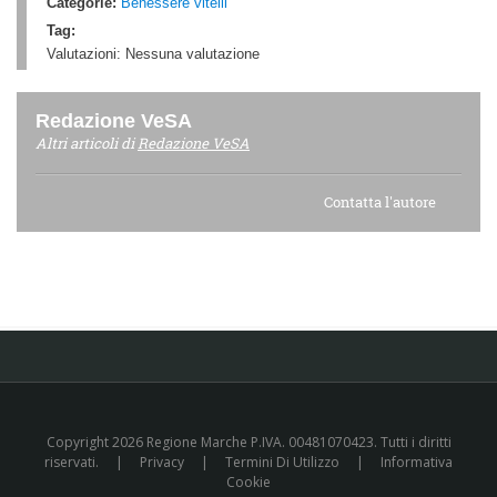
Categorie:
Benessere vitelli
Tag:
Valutazioni:
Nessuna valutazione
Redazione VeSA
Altri articoli di
Redazione VeSA
Contatta l'autore
Copyright 2026 Regione Marche P.IVA. 00481070423. Tutti i diritti
riservati.
|
Privacy
|
Termini Di Utilizzo
|
Informativa
Cookie