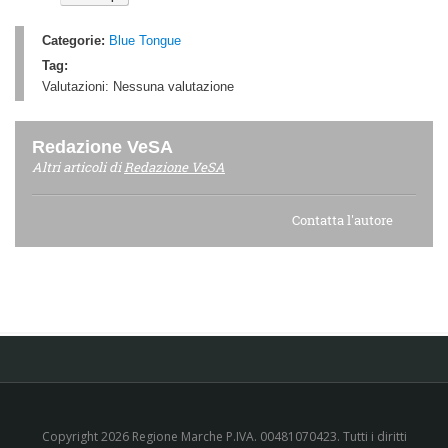
Categorie:
Blue Tongue
Tag:
Valutazioni:
Nessuna valutazione
Redazione VeSA
Altri articoli di
Redazione VeSA
Contatta l'autore
Copyright 2026 Regione Marche P.IVA. 00481070423. Tutti i diritti