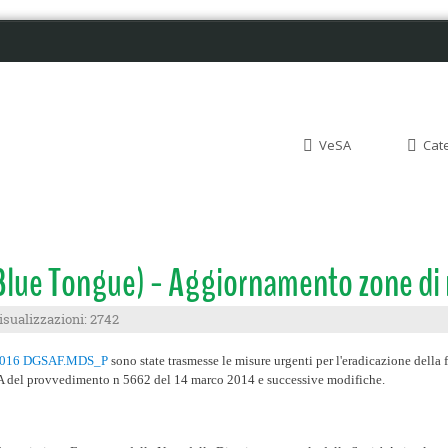
VeSA
Cat
(Blue Tongue) - Aggiornamento zone di 
isualizzazioni: 2742
10/2016 DGSAF.MDS_P
sono state trasmesse le misure urgenti per l'eradicazione della
 A del provvedimento n 5662 del 14 marco 2014 e successive modifiche.