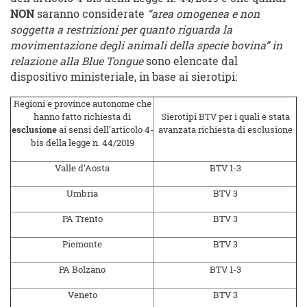
NON
saranno considerate
“area omogenea e non
soggetta a restrizioni per quanto riguarda la
movimentazione degli animali della specie bovina” in
relazione alla Blue Tongue
sono elencate dal
dispositivo ministeriale, in base ai sierotipi:
Regioni e province autonome che
hanno fatto richiesta di
Sierotipi BTV per i quali è stata
esclusione
ai sensi dell’articolo 4-
avanzata richiesta di esclusione
bis della legge n. 44/2019
Valle d’Aosta
BTV 1-3
Umbria
BTV 3
PA Trento
BTV 3
Piemonte
BTV 3
PA Bolzano
BTV 1-3
Veneto
BTV 3