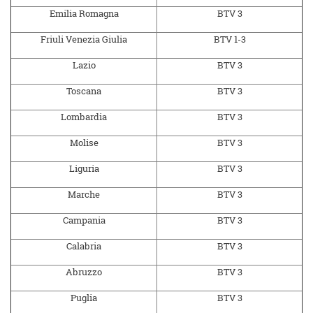
Emilia Romagna
BTV 3
Friuli Venezia Giulia
BTV 1-3
Lazio
BTV 3
Toscana
BTV 3
Lombardia
BTV 3
Molise
BTV 3
Liguria
BTV 3
Marche
BTV 3
Campania
BTV 3
Calabria
BTV 3
Abruzzo
BTV 3
Puglia
BTV 3