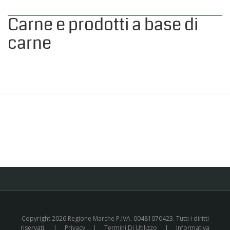
Carne e prodotti a base di
carne
Copyright 2026 Regione Marche P.IVA. 00481070423. Tutti i diritti
riservati.
|
Privacy
|
Termini Di Utilizzo
|
Informativa