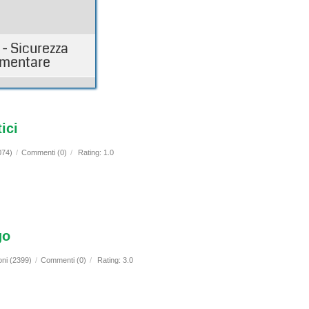
- Sicurezza
imentare
ici
074)
/
Commenti (0)
/
Rating: 1.0
go
oni (2399)
/
Commenti (0)
/
Rating: 3.0