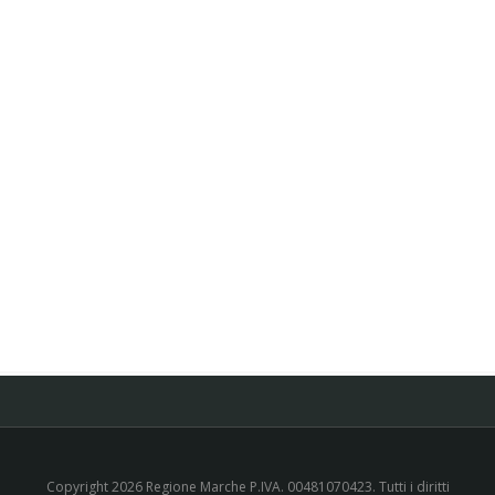
Copyright 2026 Regione Marche P.IVA. 00481070423. Tutti i diritti