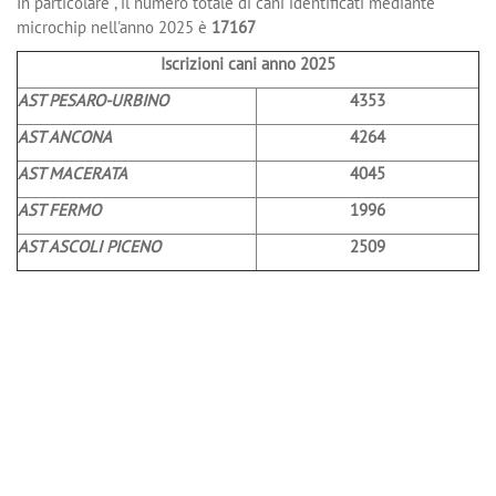
In particolare , il numero totale di cani identificati mediante
microchip nell'anno 2025 è
17167
Iscrizioni cani anno 2025
AST PESARO-URBINO
4353
AST ANCONA
4264
AST MACERATA
4045
AST FERMO
1996
AST ASCOLI PICENO
2509