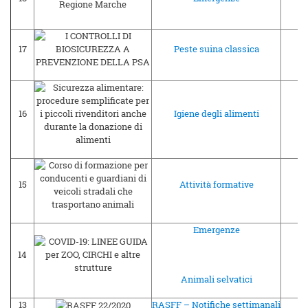
17
Peste suina classica
16
16
Igiene degli alimenti
16
15
Attività formative
16
Emergenze
14
15
Animali selvatici
13
RASFF – Notifiche settimanali
15