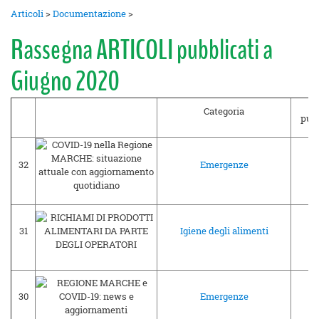
Articoli
>
Documentazione
>
Rassegna ARTICOLI pubblicati a
Giugno 2020
Categoria
pub
32
Emergenze
30
31
Igiene degli alimenti
29
30
Emergenze
29