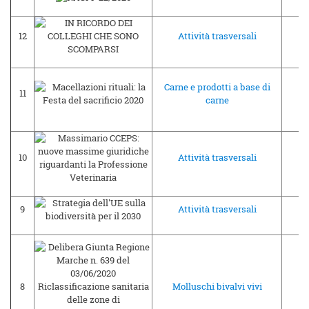
12
Attività trasversali
12
Carne e prodotti a base di
11
12
carne
10
Attività trasversali
12
9
Attività trasversali
10
8
Molluschi bivalvi vivi
09