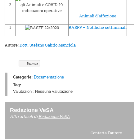
2
03
Animali d’affezione
1
RASFF – Notifiche settimanali
01
Autore:
Dott. Stefano Gabrio Manciola
Stampa
Categorie:
Documentazione
Tag:
Valutazioni:
Nessuna valutazione
Redazione VeSA
Altri articoli di
Redazione VeSA
Contatta l'autore