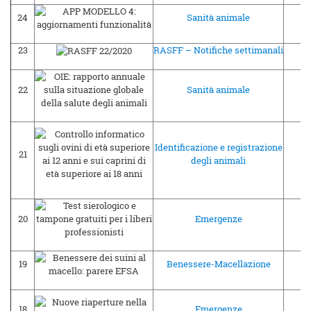
24
Sanità animale
22
23
RASFF – Notifiche settimanali
22
22
Sanità animale
20
Identificazione e registrazione
21
19
degli animali
20
Emergenze
19
19
Benessere-Macellazione
18
18
Emergenze
17