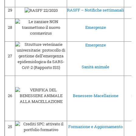
29
RASFF – Notifiche settimanali
29
28
Emergenze
27
Emergenze
27
26
Sanità animale
26
Benessere-Macellazione
24
25
Formazione e Aggiornamento
23