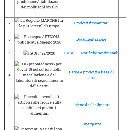
7
Prodotti fitosanitari
08
6
Documentazione
08
5
RASFF – Notifiche settimanali
08
Carne e prodotti a base di
4
05
carne
3
Igiene degli alimenti
03
Emergenze