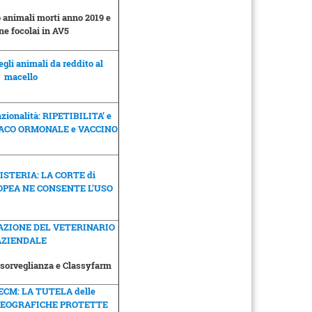
nimali morti anno 2019 e
ne focolai in AV5
gli animali da reddito al
macello
zionalità: RIPETIBILITA’ e
ACO ORMONALE e VACCINO
ISTERIA: LA CORTE di
OPEA NE CONSENTE L'USO
AZIONE DEL VETERINARIO
AZIENDALE
osorveglianza e Classyfarm
CM: LA TUTELA delle
GEOGRAFICHE PROTETTE