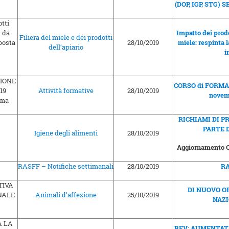
(DOP, IGP, STG) 
Impatto dei prodo
Filiera del miele e dei prodotti
28/10/2019
miele: respinta 
dell’apiario
i
CORSO di FORMAZ
Attività formative
28/10/2019
novem
RICHIAMI DI P
PARTE 
Igiene degli alimenti
28/10/2019
Aggiornamento O
RASFF – Notifiche settimanali
28/10/2019
RA
DI NUOVO O
Animali d’affezione
25/10/2019
NAZI
REV: AUMENTATA