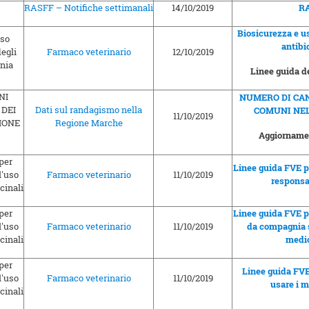
RASFF – Notifiche settimanali
14/10/2019
RA
Biosicurezza e us
antibi
Farmaco veterinario
12/10/2019
Linee guida de
NUMERO DI CAN
Dati sul randagismo nella
COMUNI NE
11/10/2019
Regione Marche
Aggiornam
Linee guida FVE pe
Farmaco veterinario
11/10/2019
responsa
Linee guida FVE pe
Farmaco veterinario
11/10/2019
da compagnia s
medic
Linee guida FVE 
Farmaco veterinario
11/10/2019
usare i m