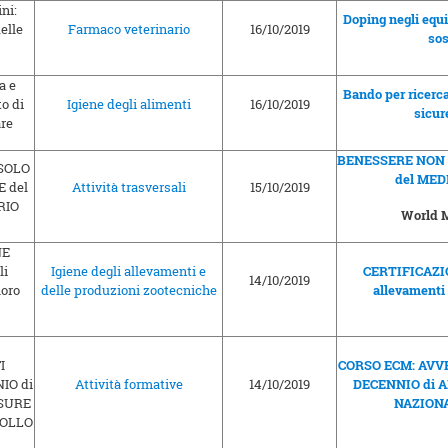
Doping negli equi
Farmaco veterinario
16/10/2019
sos
Bando per ricerca
Igiene degli alimenti
16/10/2019
sicur
BENESSERE NON
del MED
Attività trasversali
15/10/2019
World M
Igiene degli allevamenti e
CERTIFICAZI
14/10/2019
delle produzioni zootecniche
allevamenti 
CORSO ECM: AVV
Attività formative
14/10/2019
DECENNIO di 
NAZIONA