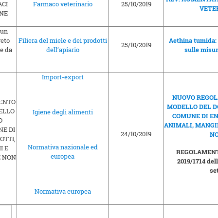
Farmaco veterinario
25/10/2019
VETER
Filiera del miele e dei prodotti
Aethina tumida: 
25/10/2019
dell’apiario
sulle misur
Import-export
NUOVO REGOLA
MODELLO DEL 
Igiene degli alimenti
COMUNE DI EN
ANIMALI, MANGIM
24/10/2019
NO
Normativa nazionale ed
REGOLAMENTO
europea
2019/1714 de
se
Normativa europea