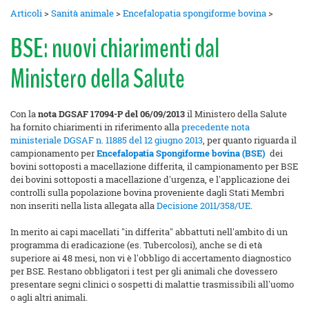
Articoli
>
Sanità animale
>
Encefalopatia spongiforme bovina
>
BSE: nuovi chiarimenti dal
Ministero della Salute
Con la
nota DGSAF 17094-P del 06/09/2013
il Ministero della Salute
ha fornito chiarimenti in riferimento alla
precedente nota
ministeriale DGSAF n. 11885 del 12 giugno 2013
, per quanto riguarda il
campionamento per
Encefalopatia Spongiforme bovina (BSE)
dei
bovini sottoposti a macellazione differita, il campionamento per BSE
dei bovini sottoposti a macellazione d'urgenza, e l'applicazione dei
controlli sulla popolazione bovina proveniente dagli Stati Membri
non inseriti nella lista allegata alla
Decisione 2011/358/UE
.
In merito ai capi macellati "in differita" abbattuti nell'ambito di un
programma di eradicazione (es. Tubercolosi), anche se di età
superiore ai 48 mesi, non vi è l'obbligo di accertamento diagnostico
per BSE. Restano obbligatori i test per gli animali che dovessero
presentare segni clinici o sospetti di malattie trasmissibili all'uomo
o agli altri animali.