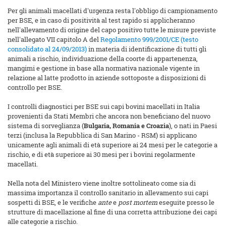
Per gli animali macellati d'urgenza resta l'obbligo di campionamento
per BSE, e in caso di positività al test rapido si applicheranno
nell'allevamento di origine del capo positivo tutte le misure previste
nell'allegato VII capitolo A del
Regolamento 999/2001/CE (testo
consolidato al 24/09/2013)
in materia di identificazione di tutti gli
animali a rischio, individuazione della coorte di appartenenza,
mangimi e gestione in base alla normativa nazionale vigente in
relazione al latte prodotto in aziende sottoposte a disposizioni di
controllo per BSE.
I controlli diagnostici per BSE sui capi bovini macellati in Italia
provenienti da Stati Membri che ancora non beneficiano del nuovo
sistema di sorveglianza (
Bulgaria, Romania e Croazia
), o nati in Paesi
terzi (inclusa la Repubblica di San Marino - RSM) si applicano
unicamente agli animali di età superiore ai 24 mesi per le categorie a
rischio, e di età superiore ai 30 mesi per i bovini regolarmente
macellati.
Nella nota del Ministero viene inoltre sottolineato come sia di
massima importanza il controllo sanitario in allevamento sui capi
sospetti di BSE, e le verifiche
ante
e
post mortem
eseguite presso le
strutture di macellazione al fine di una corretta attribuzione dei capi
alle categorie a rischio.