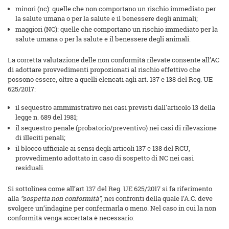
minori (nc): quelle che non comportano un rischio immediato per
la salute umana o per la salute e il benessere degli animali;
maggiori (NC): quelle che comportano un rischio immediato per la
salute umana o per la salute e il benessere degli animali.
La corretta valutazione delle non conformità rilevate consente all’AC
di adottare provvedimenti propozionati al rischio effettivo che
possono essere, oltre a quelli elencati agli art. 137 e 138 del Reg. UE
625/2017:
il sequestro amministrativo nei casi previsti dall'articolo 13 della
legge n. 689 del 1981;
il sequestro penale (probatorio/preventivo) nei casi di rilevazione
di illeciti penali;
il blocco ufficiale ai sensi degli articoli 137 e 138 del RCU,
provvedimento adottato in caso di sospetto di NC nei casi
residuali.
Si sottolinea come all’art 137 del Reg. UE 625/2017 si fa riferimento
alla
“sospetta non conformità”
, nei confronti della quale l’A.C. deve
svolgere un’indagine per confermarla o meno. Nel caso in cui la non
conformità venga accertata è necessario: