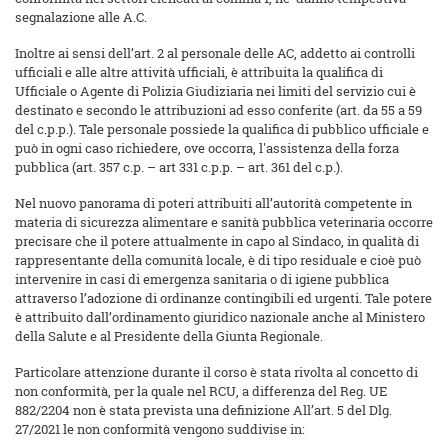
segnalazione alle A.C.
Inoltre ai sensi dell’art. 2 al personale delle AC, addetto ai controlli
ufficiali e alle altre attività ufficiali, è attribuita la qualifica di
Ufficiale o Agente di Polizia Giudiziaria nei limiti del servizio cui è
destinato e secondo le attribuzioni ad esso conferite (art. da 55 a 59
del c.p.p.). Tale personale possiede la qualifica di pubblico ufficiale e
può in ogni caso richiedere, ove occorra, l'assistenza della forza
pubblica (art. 357 c.p. – art 331 c.p.p. – art. 361 del c.p.).
Nel nuovo panorama di poteri attribuiti all’autorità competente in
materia di sicurezza alimentare e sanità pubblica veterinaria occorre
precisare che il potere attualmente in capo al Sindaco, in qualità di
rappresentante della comunità locale, è di tipo residuale e cioè può
intervenire in casi di emergenza sanitaria o di igiene pubblica
attraverso l’adozione di ordinanze contingibili ed urgenti. Tale potere
è attribuito dall’ordinamento giuridico nazionale anche al Ministero
della Salute e al Presidente della Giunta Regionale.
Particolare attenzione durante il corso è stata rivolta al concetto di
non conformità, per la quale nel RCU, a differenza del Reg. UE
882/2204 non è stata prevista una definizione All’art. 5 del Dlg.
27/2021 le non conformità vengono suddivise in: