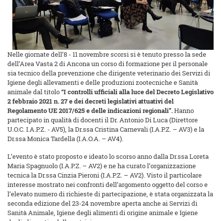
Nelle giornate dell’8 - 11 novembre scorsi si è tenuto presso la sede
dell’Area Vasta 2 di Ancona un corso di formazione per il personale
sia tecnico della prevenzione che dirigente veterinario dei Servizi di
Igiene degli allevamenti e delle produzioni zootecniche e Sanità
animale dal titolo
“I controlli ufficiali alla luce del Decreto Legislativo
2 febbraio 2021 n. 27 e dei decreti legislativi attuativi del
Regolamento UE 2017/625 e delle indicazioni regionali”.
Hanno
partecipato in qualità di docenti il Dr. Antonio Di Luca (Direttore
U.O.C. I.A.P.Z. - AV5), la Dr.ssa Cristina Carnevali (I.A.P.Z. – AV3) e la
Dr.ssa Monica Tardella (I.A.O.A. – AV4).
L’evento è stato proposto e ideato lo scorso anno dalla Dr.ssa Loreta
Maria Spagnuolo (I.A.P.Z. – AV2) e ne ha curato l’organizzazione
tecnica la Dr.ssa Cinzia Pieroni (I.A.P.Z. – AV2). Visto il particolare
interesse mostrato nei confronti dell’argomento oggetto del corso e
l’elevato numero di richieste di partecipazione, è stata organizzata la
seconda edizione del 23-24 novembre aperta anche ai Servizi di
Sanità Animale, Igiene degli alimenti di origine animale e Igiene