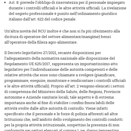
Art. 8: prevede l’obbligo di riservatezza per il personale impiegato
durante i controlli ufficiali e le altre attività ufficiali. La rivelazione
del segreto professionale è punito nell’ordinamento giuridico
italiano dall’art. 622 del codice penale.
Un’altra novità del RCU inoltre è che non si fa più riferimento alla
dicitura di operatore del settore alimentare/mangime) bensì
all’operatore della filiera agro-alimentare.
Il Decreto legistlativo 27/2021, recante disposizioni per
l’adeguamento della normativa nazionale alle disposizione del
Regolamento UE 625/2017, rappresenta un importantissimo atto
legislativo per l’individuazione delle autorità competenti e delle
relative attività che esse sono chiamate a svolgere (pianificare,
programmare, eseguire, monitorare e rendicontare i controlli ufficiali
e le altre attività ufficiali). Proprio all’art. 2 vengono elencati i settori
di competenza del Ministero della Salute, delle Regioni, Provincie
autonome e Aziende sanitarie locali; tale aspetto è di estrema
importanza anche al fine di stabilire i confini finora labili delle
attività svolte dalle altre autorità di controllo. Viene infatti
specificato che il personale e le forze di polizia afferenti ad altre
Istituzioni che, nell'ambito dello svolgimento dei controlli condotti
per la propria attività istituzionale, sospettino la presenza di non
conformità nei settori elencati al comma 1, ne danno tempestiva