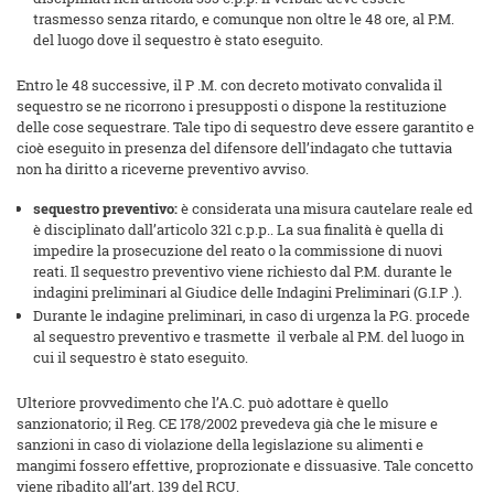
trasmesso senza ritardo, e comunque non oltre le 48 ore, al P.M.
del luogo dove il sequestro è stato eseguito.
Entro le 48 successive, il P .M. con decreto motivato convalida il
sequestro se ne ricorrono i presupposti o dispone la restituzione
delle cose sequestrare. Tale tipo di sequestro deve essere garantito e
cioè eseguito in presenza del difensore dell’indagato che tuttavia
non ha diritto a riceverne preventivo avviso.
sequestro preventivo:
è considerata una misura cautelare reale ed
è disciplinato dall’articolo 321 c.p.p.. La sua finalità è quella di
impedire la prosecuzione del reato o la commissione di nuovi
reati. Il sequestro preventivo viene richiesto dal P.M. durante le
indagini preliminari al Giudice delle Indagini Preliminari (G.I.P .).
Durante le indagine preliminari, in caso di urgenza la P.G. procede
al sequestro preventivo e trasmette il verbale al P.M. del luogo in
cui il sequestro è stato eseguito.
Ulteriore provvedimento che l’A.C. può adottare è quello
sanzionatorio; il Reg. CE 178/2002 prevedeva già che le misure e
sanzioni in caso di violazione della legislazione su alimenti e
mangimi fossero effettive, proprozionate e dissuasive. Tale concetto
viene ribadito all’art. 139 del RCU.