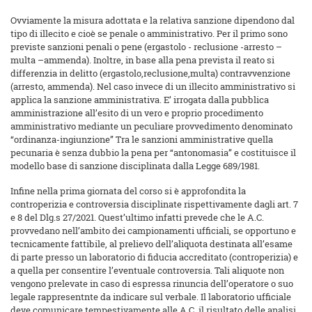
Ovviamente la misura adottata e la relativa sanzione dipendono dal
tipo di illecito e cioè se penale o amministrativo. Per il primo sono
previste sanzioni penali o pene (ergastolo - reclusione -arresto –
multa –ammenda). Inoltre, in base alla pena prevista il reato si
differenzia in delitto (ergastolo,reclusione,multa) contravvenzione
(arresto, ammenda). Nel caso invece di un illecito amministrativo si
applica la sanzione amministrativa. E’ irrogata dalla pubblica
amministrazione all’esito di un vero e proprio procedimento
amministrativo mediante un peculiare provvedimento denominato
“ordinanza-ingiunzione” Tra le sanzioni amministrative quella
pecunaria è senza dubbio la pena per “antonomasia” e costituisce il
modello base di sanzione disciplinata dalla Legge 689/1981.
Infine nella prima giornata del corso si è approfondita la
controperizia e controversia disciplinate rispettivamente dagli art. 7
e 8 del Dlg.s 27/2021. Quest’ultimo infatti prevede che le A.C.
provvedano nell’ambito dei campionamenti ufficiali, se opportuno e
tecnicamente fattibile, al prelievo dell’aliquota destinata all’esame
di parte presso un laboratorio di fiducia accreditato (controperizia) e
a quella per consentire l’eventuale controversia. Tali aliquote non
vengono prelevate in caso di espressa rinuncia dell’operatore o suo
legale rappresentnte da indicare sul verbale. Il laboratorio ufficiale
deve comunicare tempestivamente alle A.C. il risultato delle analisi,