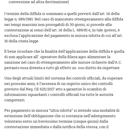
conversione ad altra destinazione)
I termini della diffida si sommano a quelli previsti dall’art. 14 della
legge n. 689/1981. Nel caso di mancatato ottemperamento alla diffida
nei tempi massimi non prorogabili di 30 giorni, si procede alla
contestazione ai sensi dell'art. 14 della L. 689/81 e, in tale ipotesi, è
esclusa l'applicazione del pagamento in misura ridotta di cui all'art.
16 della citata legge.
È bene ricordare che la finalità dell’applicazione della diffida è quella
di non applicare all’. operatore della filiera agro-alimentare la
sanzione nel caso di ottemperamento alle misure richieste dall’A.C.
pertanto essa diventa a tutti gli effetti un suo diritto da rispettare.
Uno degli attuali limiti del sistema dei controli ufficiali, da superare
nei prossimi anni, è l’assenza di un registro unico dei controlli
previsto dal Reg. CE 625/2017 atto a garantire lo scambio di
informazioni riguardanti i controlli ufficiali tra tutte le autorità
competenti.
Per pagamento in misura “ultra ridotta” si intende una modalità di
estinzione dell’obbligazione che si sostanzia nell’adempimento
volontario entro un brevissimo termine (cinque giorni) dalla
contestazione immediata o dalla notifica della stessa, con il