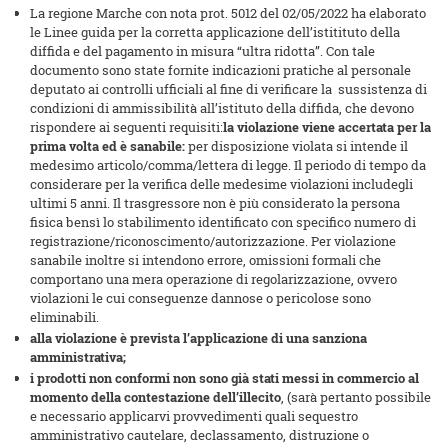
La regione Marche con nota prot. 5012 del 02/05/2022 ha elaborato
le Linee guida per la corretta applicazione dell’istitituto della
diffida e del pagamento in misura “ultra ridotta”. Con tale
documento sono state fornite indicazioni pratiche al personale
deputato ai controlli ufficiali al fine di verificare la sussistenza di
condizioni di ammissibilità all’istituto della diffida, che devono
rispondere ai seguenti requisiti:
la violazione viene accertata per la
prima volta ed è sanabile:
per disposizione violata si intende il
medesimo articolo/comma/lettera di legge. Il periodo di tempo da
considerare per la verifica delle medesime violazioni includegli
ultimi 5 anni. Il trasgressore non è più considerato la persona
fisica bensì lo stabilimento identificato con specifico numero di
registrazione/riconoscimento/autorizzazione. Per violazione
sanabile inoltre si intendono errore, omissioni formali che
comportano una mera operazione di regolarizzazione, ovvero
violazioni le cui conseguenze dannose o pericolose sono
eliminabili.
alla violazione è prevista l’applicazione di una sanziona
amministrativa;
i prodotti non conformi non sono già stati messi in commercio al
momento della contestazione dell’illecito
, (sarà pertanto possibile
e necessario applicarvi provvedimenti quali sequestro
amministrativo cautelare, declassamento, distruzione o