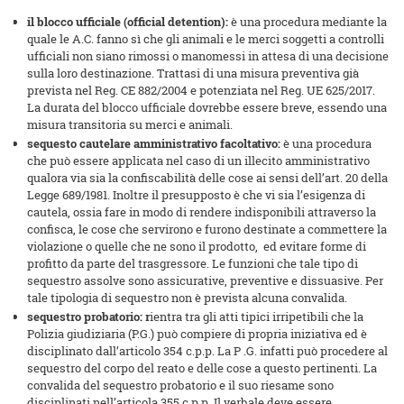
il blocco ufficiale (official detention):
è una procedura mediante la
quale le A.C. fanno sì che gli animali e le merci soggetti a controlli
ufficiali non siano rimossi o manomessi in attesa di una decisione
sulla loro destinazione. Trattasi di una misura preventiva già
prevista nel Reg. CE 882/2004 e potenziata nel Reg. UE 625/2017.
La durata del blocco ufficiale dovrebbe essere breve, essendo una
misura transitoria su merci e animali.
sequesto cautelare amministrativo facoltativo:
è una procedura
che può essere applicata nel caso di un illecito amministrativo
qualora via sia la confiscabilità delle cose ai sensi dell’art. 20 della
Legge 689/1981. Inoltre il presupposto è che vi sia l’esigenza di
cautela, ossia fare in modo di rendere indisponibili attraverso la
confisca, le cose che servirono e furono destinate a commettere la
violazione o quelle che ne sono il prodotto, ed evitare forme di
profitto da parte del trasgressore. Le funzioni che tale tipo di
sequestro assolve sono assicurative, preventive e dissuasive. Per
tale tipologia di sequestro non è prevista alcuna convalida.
sequestro probatorio: r
ientra tra gli atti tipici irripetibili che la
Polizia giudiziaria (P.G.) può compiere di propria iniziativa ed è
disciplinato dall’articolo 354 c.p.p. La P .G. infatti può procedere al
sequestro del corpo del reato e delle cose a questo pertinenti. La
convalida del sequestro probatorio e il suo riesame sono
disciplinati nell’articola 355 c.p.p. Il verbale deve essere