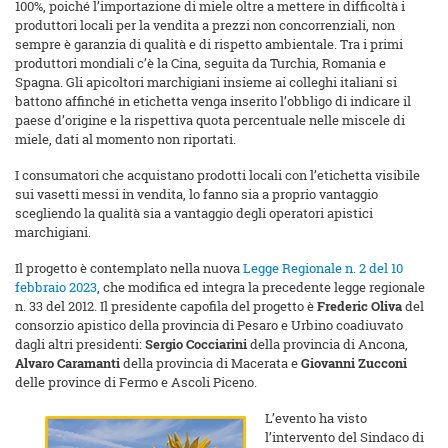
100%, poiché l’importazione di miele oltre a mettere in difficoltà i
produttori locali per la vendita a prezzi non concorrenziali, non
sempre è garanzia di qualità e di rispetto ambientale. Tra i primi
produttori mondiali c’è la Cina, seguita da Turchia, Romania e
Spagna. Gli apicoltori marchigiani insieme ai colleghi italiani si
battono affinché in etichetta venga inserito l’obbligo di indicare il
paese d’origine e la rispettiva quota percentuale nelle miscele di
miele, dati al momento non riportati.
I consumatori che acquistano prodotti locali con l’etichetta visibile
sui vasetti messi in vendita, lo fanno sia a proprio vantaggio
scegliendo la qualità sia a vantaggio degli operatori apistici
marchigiani.
Il progetto è contemplato nella nuova
Legge Regionale n. 2 del 10
febbraio 2023
, che modifica ed integra la precedente legge regionale
n. 33 del 2012. Il presidente capofila del progetto è
Frederic Oliva
del
consorzio apistico della provincia di Pesaro e Urbino coadiuvato
dagli altri presidenti:
Sergio Cocciarini
della provincia di Ancona,
Alvaro Caramanti
della provincia di Macerata e
Giovanni Zucconi
delle province di Fermo e Ascoli Piceno.
L’evento ha visto
l’intervento del Sindaco di