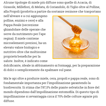
Alcune tipologie di miele più diffuse sono quelle di Acacia, di
Girasole, Millefiori, di Melata, di Coriandolo, di Tiglio oltre al Polline,
alla Propoli (prodotta a partire da sostanze resinose che
trasportano
nell’alveare e a cui aggiungono
polline, enzimi e cere) e alla
Pappa Reale (secrezione
ghiandolare delle operaie che
serve da nutrimento per l’ape
regina). Il miele contiene
microelementi preziosi, ha un
elevato valore biologico e
nutritivo oltre che moltissime
proprietà benefiche per la
salute. Inoltre, è indicato come
dolcificante, ideale in abbinamento ai formaggi, per la preparazione
di dolci o semplicemente da spalmare sul pane.
Ma le api oltre a produrre miele, cera, propoli e pappa reale, sono di
fondamentale importanza per l’impollinazione garantendo la
biodiversità. Si stima che l’87,5% delle piante selvatiche in fiore del
mondo dipendono dall’impollinazione entomofila. Di questo tipo di
impollinazione si avvantaggia circa il 70% delle colture agrarie più
diffuse.