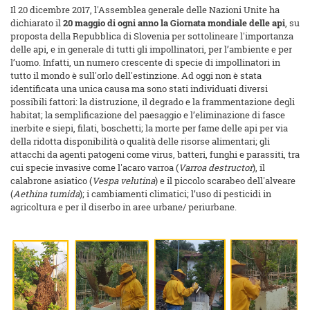
Il 20 dicembre 2017, l'Assemblea generale delle Nazioni Unite ha
dichiarato il
20 maggio di ogni anno la Giornata mondiale delle api
, su
proposta della Repubblica di Slovenia per sottolineare l'importanza
delle api, e in generale di tutti gli impollinatori, per l’ambiente e per
l’uomo. Infatti, un numero crescente di specie di impollinatori in
tutto il mondo è sull'orlo dell'estinzione. Ad oggi non è stata
identificata una unica causa ma sono stati individuati diversi
possibili fattori: la distruzione, il degrado e la frammentazione degli
habitat; la semplificazione del paesaggio e l’eliminazione di fasce
inerbite e siepi, filati, boschetti; la morte per fame delle api per via
della ridotta disponibilità o qualità delle risorse alimentari; gli
attacchi da agenti patogeni come virus, batteri, funghi e parassiti, tra
cui specie invasive come l'acaro varroa (
Varroa destructor
), il
calabrone asiatico (
Vespa
velutina
) e il piccolo scarabeo dell'alveare
(
Aethina tumida
); i cambiamenti climatici; l’uso di pesticidi in
agricoltura e per il diserbo in aree urbane/ periurbane.