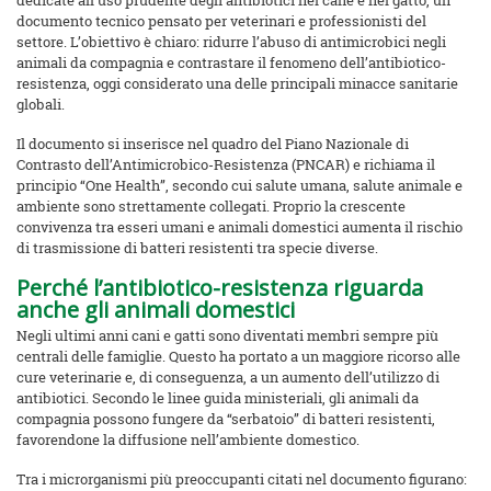
dedicate all’uso prudente degli antibiotici nel cane e nel gatto, un
documento tecnico pensato per veterinari e professionisti del
settore. L’obiettivo è chiaro: ridurre l’abuso di antimicrobici negli
animali da compagnia e contrastare il fenomeno dell’antibiotico-
resistenza, oggi considerato una delle principali minacce sanitarie
globali.
Il documento si inserisce nel quadro del Piano Nazionale di
Contrasto dell’Antimicrobico-Resistenza (PNCAR) e richiama il
principio “One Health”, secondo cui salute umana, salute animale e
ambiente sono strettamente collegati. Proprio la crescente
convivenza tra esseri umani e animali domestici aumenta il rischio
di trasmissione di batteri resistenti tra specie diverse.
Perché l’antibiotico-resistenza riguarda
anche gli animali domestici
Negli ultimi anni cani e gatti sono diventati membri sempre più
centrali delle famiglie. Questo ha portato a un maggiore ricorso alle
cure veterinarie e, di conseguenza, a un aumento dell’utilizzo di
antibiotici. Secondo le linee guida ministeriali, gli animali da
compagnia possono fungere da “serbatoio” di batteri resistenti,
favorendone la diffusione nell’ambiente domestico.
Tra i microrganismi più preoccupanti citati nel documento figurano: