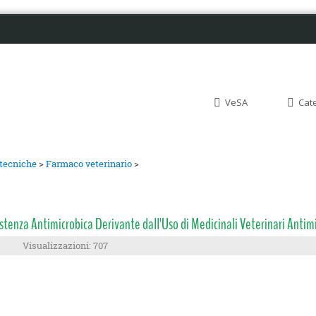
VeSA
Cat
otecniche
>
Farmaco veterinario
>
stenza Antimicrobica Derivante dall'Uso di Medicinali Veterinari Antimi
Visualizzazioni: 707