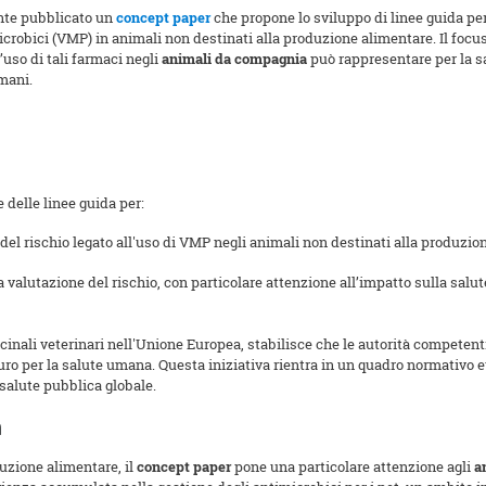
nte pubblicato un
concept paper
che propone lo sviluppo di linee guida per
icrobici (VMP) in animali non destinati alla produzione alimentare. Il focu
uso di tali farmaci negli
animali da compagnia
può rappresentare per la s
mani.
 delle linee guida per:
del rischio legato all'uso di VMP negli animali non destinati alla produzio
a valutazione del rischio, con particolare attenzione all’impatto sulla salu
cinali veterinari nell'Unione Europea, stabilisce che le autorità competent
curo per la salute umana. Questa iniziativa rientra in un quadro normativo
 salute pubblica globale.
a
uzione alimentare, il
concept paper
pone una particolare attenzione agli
a