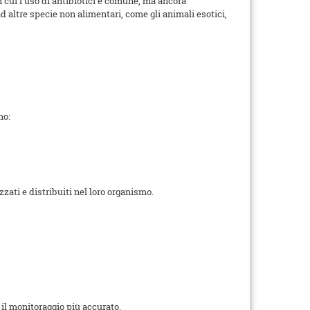
n cui l'uso di antibiotici è comune, ma ancora
 altre specie non alimentari, come gli animali esotici,
no:
ati e distribuiti nel loro organismo.
 il monitoraggio più accurato.