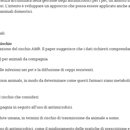
rienza accumulata nella gestione degli antimicrobici per i pet, un ambito i
ri. L'intento è sviluppare un approccio che possa essere applicato anche ad
 animali domestici.
ali:
Rischio
utazione del rischio AMR. Il paper suggerisce che i dati richiesti comprenda
tà) per animali da compagnia.
le infezioni nei pet e la diffusione di ceppi resistenti.
nion animals, in modo da determinare come questi farmaci siano metabolizz
 rischio che consideri:
agnia in seguito all’uso di antimicrobici.
lute umana, in termini di rischio di trasmissione da animale a uomo.
'uso di antimicrobici, come il miglioramento delle pratiche di prescrizione e