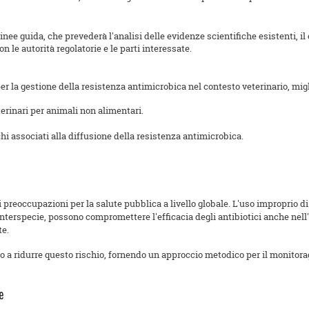
inee guida, che prevederà l'analisi delle evidenze scientifiche esistenti, i
 le autorità regolatorie e le parti interessate.
 per la gestione della resistenza antimicrobica nel contesto veterinario, mig
terinari per animali non alimentari.
chi associati alla diffusione della resistenza antimicrobica.
preoccupazioni per la salute pubblica a livello globale. L'uso improprio di
 interspecie, possono compromettere l'efficacia degli antibiotici anche nel
te.
 a ridurre questo rischio, fornendo un approccio metodico per il monitorag
e