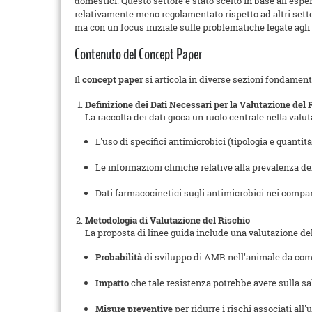
domestici. Questo settore è stato scelto in base all'espe
relativamente meno regolamentato rispetto ad altri setto
ma con un focus iniziale sulle problematiche legate agli
Contenuto del Concept Paper
Il
concept paper
si articola in diverse sezioni fondament
Definizione dei Dati Necessari per la Valutazione del 
La raccolta dei dati gioca un ruolo centrale nella val
L'uso di specifici antimicrobici (tipologia e quanti
Le informazioni cliniche relative alla prevalenza del
Dati farmacocinetici sugli antimicrobici nei compa
Metodologia di Valutazione del Rischio
La proposta di linee guida include una valutazione del
Probabilità
di sviluppo di AMR nell'animale da comp
Impatto
che tale resistenza potrebbe avere sulla sa
Misure preventive
per ridurre i rischi associati all