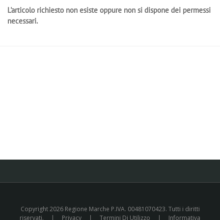
L'articolo richiesto non esiste oppure non si dispone dei permessi
necessari.
Copyright 2026 Regione Marche P.IVA. 00481070423. Tutti i diritti
riservati.
|
Privacy
|
Termini Di Utilizzo
|
Informativa