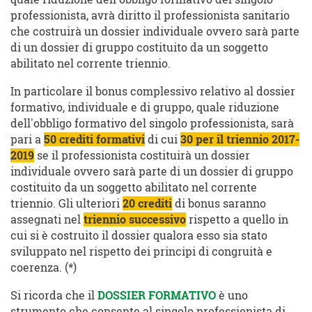
professionista, avrà diritto il professionista sanitario
che costruirà un dossier individuale ovvero sarà parte
di un dossier di gruppo costituito da un soggetto
abilitato nel corrente triennio.
In particolare il bonus complessivo relativo al dossier
formativo, individuale e di gruppo, quale riduzione
dell'obbligo formativo del singolo professionista, sarà
pari a
50 crediti formativi
di cui
30 per il triennio 2017-
2019
se il professionista costituirà un dossier
individuale ovvero sarà parte di un dossier di gruppo
costituito da un soggetto abilitato nel corrente
triennio. Gli ulteriori
20 crediti
di bonus saranno
assegnati nel
triennio successivo
rispetto a quello in
cui si è costruito il dossier qualora esso sia stato
sviluppato nel rispetto dei principi di congruità e
coerenza. (*)
Si ricorda che il
DOSSIER FORMATIVO
è uno
strumento che consente al singolo professionista di