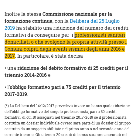
Inoltre la stessa
Commissione nazionale per la
formazione continua
, con la
Delibera del 25 Luglio
2019
ha stabilito una riduzione del numero dei crediti
formativi da conseguire per i
professionisti sanitari
domiciliati o che svolgono la propria attività presso i
Comuni colpiti dagli eventi sismici degli anni 2016 e
2017
. In particolare, è stata decisa
• una
riduzione del debito formativo di 25 crediti per il
triennio 2014-2016
e
• l’
obbligo formativo pari a 75 crediti per il triennio
2017-2019
.
(*) La Delibera del 14/12/2017 prevedeva invece un bonus quale riduzione
dell'obbligo formativo del singolo professionista, pari a 30 crediti
formativi, di cui 10 assegnati nel triennio 2017-2019 se il professionista
costruirà un dossier individuale ovvero sarà parte di un dossier di gruppo
costruito da un soggetto abilitato nel primo anno o nel secondo anno del
corrente triennio. Gli ulteriori 20 crediti di bonus saranno assegnati nel