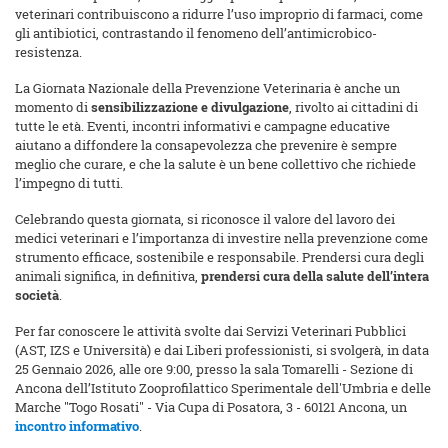
veterinari contribuiscono a ridurre l’uso improprio di farmaci, come
gli antibiotici, contrastando il fenomeno dell’antimicrobico-
resistenza.
La Giornata Nazionale della Prevenzione Veterinaria è anche un
momento di
sensibilizzazione e divulgazione
, rivolto ai cittadini di
tutte le età. Eventi, incontri informativi e campagne educative
aiutano a diffondere la consapevolezza che prevenire è sempre
meglio che curare, e che la salute è un bene collettivo che richiede
l’impegno di tutti.
Celebrando questa giornata, si riconosce il valore del lavoro dei
medici veterinari e l’importanza di investire nella prevenzione come
strumento efficace, sostenibile e responsabile. Prendersi cura degli
animali significa, in definitiva,
prendersi cura della salute dell’intera
società
.
Per far conoscere le attività svolte dai Servizi Veterinari Pubblici
(AST, IZS e Università) e dai Liberi professionisti, si svolgerà, in data
25 Gennaio 2026, alle ore 9:00, presso la sala Tomarelli - Sezione di
Ancona dell’Istituto Zooprofilattico Sperimentale dell'Umbria e delle
Marche "Togo Rosati" - Via Cupa di Posatora, 3 - 60121 Ancona, un
incontro informativo
.