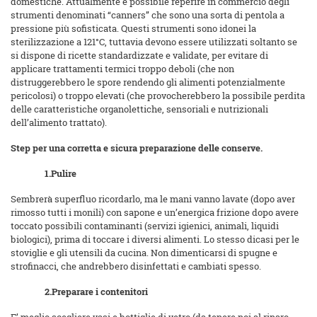
domestiche. Attualmente è possibile reperire in commercio degli
strumenti denominati “canners” che sono una sorta di pentola a
pressione più sofisticata. Questi strumenti sono idonei la
sterilizzazione a 121°C, tuttavia devono essere utilizzati soltanto se
si dispone di ricette standardizzate e validate, per evitare di
applicare trattamenti termici troppo deboli (che non
distruggerebbero le spore rendendo gli alimenti potenzialmente
pericolosi) o troppo elevati (che provocherebbero la possibile perdita
delle caratteristiche organolettiche, sensoriali e nutrizionali
dell’alimento trattato).
Step per una corretta e sicura preparazione delle conserve.
1.
Pulire
Sembrerà superfluo ricordarlo, ma le mani vanno lavate (dopo aver
rimosso tutti i monili) con sapone e un’energica frizione dopo avere
toccato possibili contaminanti (servizi igienici, animali, liquidi
biologici), prima di toccare i diversi alimenti. Lo stesso dicasi per le
stoviglie e gli utensili da cucina. Non dimenticarsi di spugne e
strofinacci, che andrebbero disinfettati e cambiati spesso.
2.
Preparare i contenitori