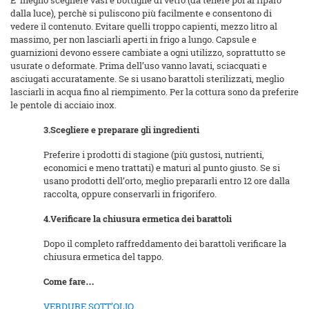
E’ meglio scegliere vasi e bottiglie di vetro (da tenere poi al riparo
dalla luce), perchè si puliscono più facilmente e consentono di
vedere il contenuto. Evitare quelli troppo capienti, mezzo litro al
massimo, per non lasciarli aperti in frigo a lungo. Capsule e
guarnizioni devono essere cambiate a ogni utilizzo, soprattutto se
usurate o deformate. Prima dell’uso vanno lavati, sciacquati e
asciugati accuratamente. Se si usano barattoli sterilizzati, meglio
lasciarli in acqua fino al riempimento. Per la cottura sono da preferire
le pentole di acciaio inox.
3.
Scegliere e preparare gli ingredienti
Preferire i prodotti di stagione (più gustosi, nutrienti,
economici e meno trattati) e maturi al punto giusto. Se si
usano prodotti dell’orto, meglio prepararli entro 12 ore dalla
raccolta, oppure conservarli in frigorifero.
4.
Verificare la chiusura ermetica dei barattoli
Dopo il completo raffreddamento dei barattoli verificare la
chiusura ermetica del tappo.
Come fare…
VERDURE SOTT’OLIO