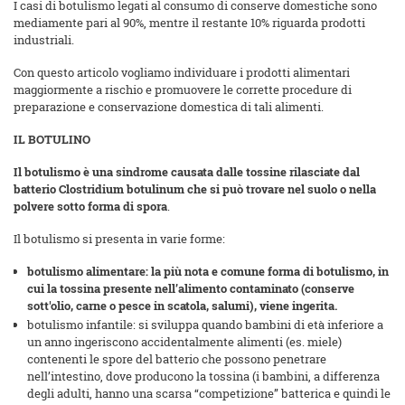
I casi di botulismo legati al consumo di conserve domestiche sono
mediamente pari al 90%, mentre il restante 10% riguarda prodotti
industriali.
Con questo articolo vogliamo individuare i prodotti alimentari
maggiormente a rischio e promuovere le corrette procedure di
preparazione e conservazione domestica di tali alimenti.
IL BOTULINO
Il botulismo è una sindrome causata dalle tossine rilasciate dal
batterio Clostridium botulinum che si può trovare nel suolo o nella
polvere sotto forma di spora
.
Il botulismo si presenta in varie forme:
botulismo alimentare
: la più nota e comune forma di botulismo, in
cui la tossina presente nell’alimento contaminato (conserve
sott'olio, carne o pesce in scatola, salumi), viene ingerita.
botulismo infantile: si sviluppa quando bambini di età inferiore a
un anno ingeriscono accidentalmente alimenti (es. miele)
contenenti le spore del batterio che possono penetrare
nell’intestino, dove producono la tossina (i bambini, a differenza
degli adulti, hanno una scarsa “competizione” batterica e quindi le