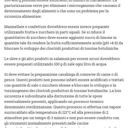
350-400 g possono essere sufficienti 20 minuti di trattamento. La
pastorizzazione serve per eliminare i microrganismi che causano il
deterioramento degli alimenti o che sono un problema per la
sicurezza alimentare.
Marmellate e confetture dovrebbero essere invece preparate
utilizzando frutta e zucchero in parti uguali. Se si riduce il
quantitativo di zucchero deve essere aggiunto succo di limone in
quantità tale da rendere la frutta sufficientemente acida (pH <4.6) da
bloccare lo sviluppo dei clostridi produttori di tossine botuliniche.
Le olive e gli altri prodotti in salamoia per essere sicuri dovrebbero
essere preparati utilizzando 100 g di sale ogni litro di acqua.
Si deve evitare la preparazione casalinga di conserve di carne o di
pesce. Questi prodotti non possono infatti essere acidificati o trattati
con quantità di sale o zucchero idonee a bloccare lo sviluppo e la
tossinogenesi dei clostridi produttori di tossine botuliniche. La loro
sicurezza è subordinata alla distruzione di tutte le spore
eventualmente presenti, applicando un processo termico
denominato sterilizzazione. Questo processo si effettua con vapore
surriscaldato alla temperatura di 121°C ed alla pressione di 2
atmosfere per un tempo di 3 minuti e non può essere condotto con
gli strumenti normalmente presenti nelle cucine