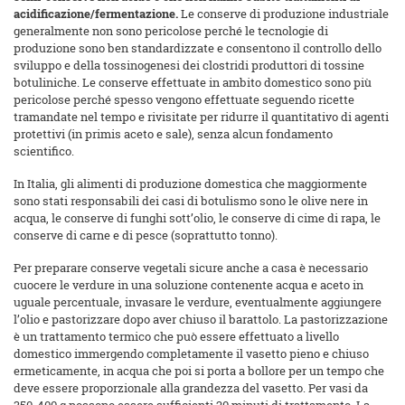
acidificazione/fermentazione.
Le conserve di produzione industriale
generalmente non sono pericolose perché le tecnologie di
produzione sono ben standardizzate e consentono il controllo dello
sviluppo e della tossinogenesi dei clostridi produttori di tossine
botuliniche. Le conserve effettuate in ambito domestico sono più
pericolose perché spesso vengono effettuate seguendo ricette
tramandate nel tempo e rivisitate per ridurre il quantitativo di agenti
protettivi (in primis aceto e sale), senza alcun fondamento
scientifico.
In Italia, gli alimenti di produzione domestica che maggiormente
sono stati responsabili dei casi di botulismo sono le olive nere in
acqua, le conserve di funghi sott’olio, le conserve di cime di rapa, le
conserve di carne e di pesce (soprattutto tonno).
Per preparare conserve vegetali sicure anche a casa è necessario
cuocere le verdure in una soluzione contenente acqua e aceto in
uguale percentuale, invasare le verdure, eventualmente aggiungere
l’olio e pastorizzare dopo aver chiuso il barattolo. La pastorizzazione
è un trattamento termico che può essere effettuato a livello
domestico immergendo completamente il vasetto pieno e chiuso
ermeticamente, in acqua che poi si porta a bollore per un tempo che
deve essere proporzionale alla grandezza del vasetto. Per vasi da