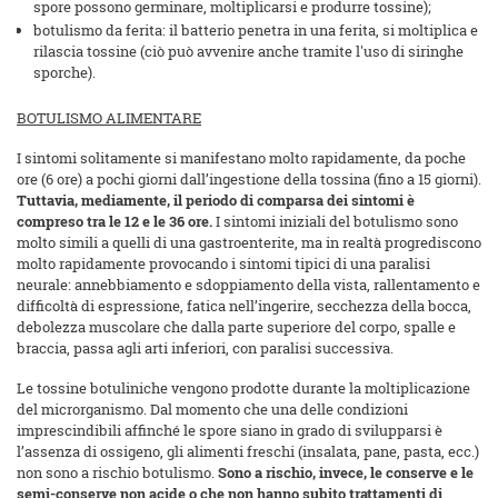
spore possono germinare, moltiplicarsi e produrre tossine);
botulismo da ferita: il batterio penetra in una ferita, si moltiplica e
rilascia tossine (ciò può avvenire anche tramite l'uso di siringhe
sporche).
BOTULISMO ALIMENTARE
I sintomi solitamente si manifestano molto rapidamente, da poche
ore (6 ore) a pochi giorni dall’ingestione della tossina (fino a 15 giorni).
Tuttavia, mediamente, il periodo di comparsa dei sintomi è
compreso tra le 12 e le 36 ore.
I sintomi iniziali del botulismo sono
molto simili a quelli di una gastroenterite, ma in realtà progrediscono
molto rapidamente provocando i sintomi tipici di una paralisi
neurale: annebbiamento e sdoppiamento della vista, rallentamento e
difficoltà di espressione, fatica nell’ingerire, secchezza della bocca,
debolezza muscolare che dalla parte superiore del corpo, spalle e
braccia, passa agli arti inferiori, con paralisi successiva.
Le tossine botuliniche vengono prodotte durante la moltiplicazione
del microrganismo. Dal momento che una delle condizioni
imprescindibili affinché le spore siano in grado di svilupparsi è
l’assenza di ossigeno, gli alimenti freschi (insalata, pane, pasta, ecc.)
non sono a rischio botulismo.
Sono a rischio, invece, le conserve e le
semi-conserve non acide o che non hanno subito trattamenti di