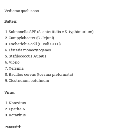
Vediamo quali sono.
Batteri
:
Salmonella SPP (S. enteritidis e S. typhimurium)
Campylobacter (C. Jejuni)
Escherichia coli (E. coli STEC)
Listeria monocytogenes
Stafilococcus Aureus
Vibrio
Yersinia
Bacillus cereus (tossina preformata)
Clostridium botulinum
Virus
:
Norovirus
Epatite A
Rotavirus
Parassiti
: