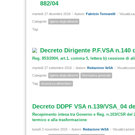
882/04
martedì 27 dicembre 2016
/
Autore:
Fabrizio Tonnarelli
/
Visualizza
Categorie:
Igiene degli alimenti
Tag:
Decreto Dirigente P.F.VSA n.140 
Reg. 853/2004, art.1, comma 5, lettera b) cessione di a
martedì 27 settembre 2016
/
Autore:
Redazione VeSA
/
Visualizzazi
Categorie:
Igiene degli alimenti
Normativa generale
Tag:
sicurezza alimentare
Decreto DDPF VSA n.139/VSA_04 del
Recepimento intesa tra Governo e Reg. n.103/CSR del 20
termico e alla trasformazione
lunedì 2 novembre 2015
/
Autore:
Redazione VeSA
/
Visualizzazioni