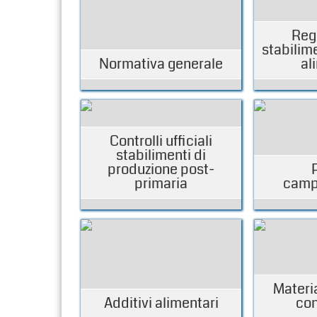
Reg
stabilime
Normativa generale
al
Controlli ufficiali
stabilimenti di
produzione post-
primaria
camp
Materia
Additivi alimentari
con