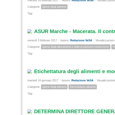
martedì 14 febbraio 2017
/
Autore:
Redazione VeSA
/
Visualizzazion
Categorie:
Igiene degli alimenti
Tag:
ASUR Marche - Macerata. Il contro
venerdì 3 febbraio 2017
/
Autore:
Redazione VeSA
/
Visualizzazioni
Categorie:
Igiene degli allevamenti e delle produzioni zootecniche
P
Tag:
Etichettatura degli alimenti e m
martedì 24 gennaio 2017
/
Autore:
Redazione VeSA
/
Visualizzazion
Categorie:
Igiene degli alimenti
Etichettatura alimenti
Tag:
DETERMINA DIRETTORE GENERA