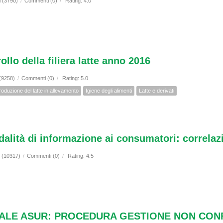
i (3790)
/
Commenti (0)
/
Rating: 4.0
llo della filiera latte anno 2016
 (9258)
/
Commenti (0)
/
Rating: 5.0
roduzione del latte in allevamento
Igiene degli alimenti
Latte e derivati
odalità di informazione ai consumatori: correla
i (10317)
/
Commenti (0)
/
Rating: 4.5
LE ASUR: PROCEDURA GESTIONE NON CONFOR