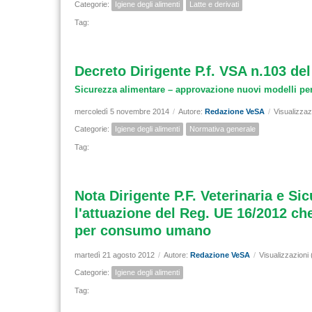
Categorie:
Igiene degli alimenti
Latte e derivati
Tag:
Decreto Dirigente P.f. VSA n.103 del
Sicurezza alimentare – approvazione nuovi modelli per l
mercoledì 5 novembre 2014
/
Autore:
Redazione VeSA
/
Visualizzaz
Categorie:
Igiene degli alimenti
Normativa generale
Tag:
Nota Dirigente P.F. Veterinaria e Si
l'attuazione del Reg. UE 16/2012 che 
per consumo umano
martedì 21 agosto 2012
/
Autore:
Redazione VeSA
/
Visualizzazioni
Categorie:
Igiene degli alimenti
Tag: