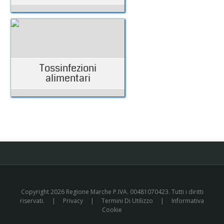
Tossinfezioni
alimentari
Copyright 2026 Regione Marche P.IVA. 00481070423. Tutti i diritti
riservati.
|
Privacy
|
Termini Di Utilizzo
|
Informativa
Cookie