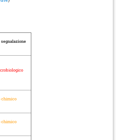
a segnalazione
crobiologico
o chimico
o chimico