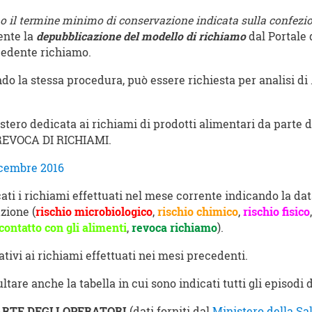
 o il termine minimo di conservazione indicata sulla confezi
ente la
depubblicazione del modello di richiamo
dal Portale 
cedente richiamo
.
o la stessa procedura, può essere richiesta per analisi di
istero dedicata ai richiami di prodotti alimentari da parte d
e REVOCA DI RICHIAMI.
icembre 2016
cati i richiami effettuati nel mese corrente indicando la dat
azione (
rischio microbiologico
,
rischio chimico
,
rischio
fisico
contatto con gli alimenti
,
revoca richiamo
).
lativi ai richiami effettuati nei mesi precedenti.
are anche la tabella in cui sono indicati tutti gli episodi d
ARTE DEGLI OPERATORI
(dati forniti dal
Ministero della Sa