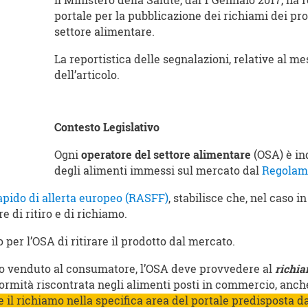
Il Ministero della Salute, dal 1 Gennaio 2017, ha 
portale per la pubblicazione dei richiami dei pro
settore alimentare.
La reportistica delle segnalazioni, relative al m
dell’articolo.
Contesto Legislativo
Ogni
operatore del settore alimentare
(OSA) è in
degli alimenti immessi sul mercato dal
Regolame
apido di allerta europeo (RASFF)
, stabilisce che, nel caso 
e di ritiro e di richiamo.
igo per l’OSA di ritirare il prodotto dal mercato.
tato venduto al consumatore, l’OSA deve provvedere al
richi
formità riscontrata negli alimenti posti in commercio, an
 il richiamo nella specifica area del portale predisposta d