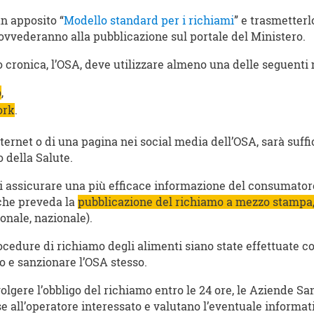
un apposito “
Modello standard per i richiami
” e trasmetterl
rovvederanno alla pubblicazione sul portale del Ministero.
ta o cronica, l’OSA, deve utilizzare almeno una delle seguent
o
,
ork
.
ternet o di una pagina nei social media dell’OSA, sarà suff
o della Salute.
 di assicurare una più efficace informazione del consumato
che preveda la
pubblicazione del richiamo a mezzo stampa,
ionale, nazionale).
ocedure di richiamo degli alimenti siano state effettuate 
o e sanzionare l’OSA stesso.
olgere l’obbligo del richiamo entro le 24 ore, le Aziende San
 all’operatore interessato e valutano l’eventuale informativ