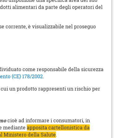
reso disponibile una specifica area del suo
dotti alimentari da parte degli operatori del
ese corrente, è visualizzabile nel proseguo
dividuato come responsabile della sicurezza
nto (CE) 178/2002
.
in cui un prodotto rappresenti un rischio per
amo
cioè ad informare i consumatori, in
che mediante
apposita cartellonistica da
al Ministero della Salute
.