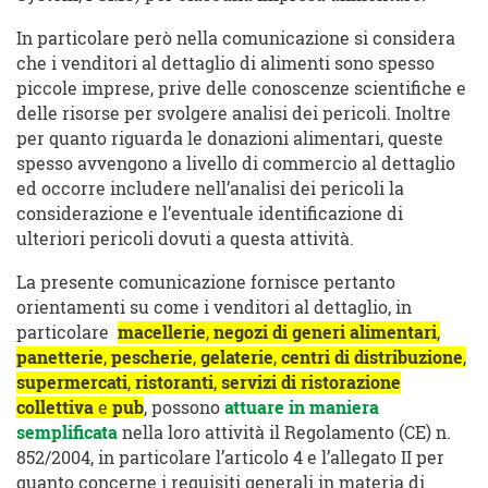
In particolare però nella comunicazione si considera
che i venditori al dettaglio di alimenti sono spesso
piccole imprese, prive delle conoscenze scientifiche e
delle risorse per svolgere analisi dei pericoli. Inoltre
per quanto riguarda le donazioni alimentari, queste
spesso avvengono a livello di commercio al dettaglio
ed occorre includere nell’analisi dei pericoli la
considerazione e l’eventuale identificazione di
ulteriori pericoli dovuti a questa attività.
La presente comunicazione fornisce pertanto
orientamenti su come i venditori al dettaglio, in
particolare
macellerie
,
negozi di generi alimentari
,
panetterie
,
pescherie
,
gelaterie
,
centri di distribuzione
,
supermercati
,
ristoranti
,
servizi di ristorazione
collettiva
e
pub
, possono
attuare in maniera
semplificata
nella loro attività il Regolamento (CE) n.
852/2004, in particolare l’articolo 4 e l’allegato II per
quanto concerne i requisiti generali in materia di