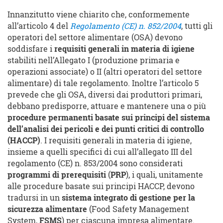
Innanzitutto viene chiarito che, conformemente
all’articolo 4 del
Regolamento (CE) n. 852/2004
, tutti gli
operatori del settore alimentare (OSA) devono
soddisfare i
requisiti generali in materia di igiene
stabiliti nell’Allegato I (produzione primaria e
operazioni associate) o II (altri operatori del settore
alimentare) di tale regolamento. Inoltre l’articolo 5
prevede che gli OSA, diversi dai produttori primari,
debbano predisporre, attuare e mantenere una o più
procedure permanenti basate sui principi del sistema
dell’analisi dei pericoli e dei punti critici di controllo
(HACCP)
. I requisiti generali in materia di igiene,
insieme a quelli specifici di cui all’allegato III del
regolamento (CE) n. 853/2004 sono considerati
programmi di prerequisiti
(
PRP
), i quali, unitamente
alle procedure basate sui principi HACCP, devono
tradursi in un
sistema integrato di gestione per la
sicurezza alimentare
(Food Safety Management
System,
FSMS
) per ciascuna impresa alimentare.