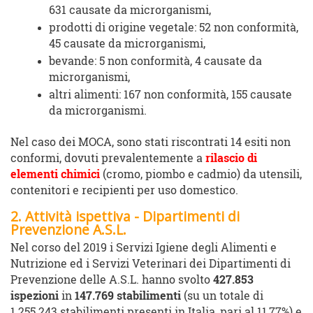
631 causate da microrganismi,
prodotti di origine vegetale: 52 non conformità,
45 causate da microrganismi,
bevande: 5 non conformità, 4 causate da
microrganismi,
altri alimenti: 167 non conformità, 155 causate
da microrganismi.
Nel caso dei MOCA, sono stati riscontrati 14 esiti non
conformi, dovuti prevalentemente a
rilascio di
elementi chimici
(cromo, piombo e cadmio) da utensili,
contenitori e recipienti per uso domestico.
2. Attività ispettiva - Dipartimenti di
Prevenzione A.S.L.
Nel corso del 2019 i Servizi Igiene degli Alimenti e
Nutrizione ed i Servizi Veterinari dei Dipartimenti di
Prevenzione delle A.S.L. hanno svolto
427.853
ispezioni
in
147.769
stabilimenti
(su un totale di
1.255.243 stabilimenti presenti in Italia, pari al 11,77%) e