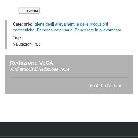
Stampa
Categorie:
Igiene degli allevamenti e delle produzioni
zootecniche
,
Farmaco veterinario
,
Benessere in allevamento
Tag:
Valutazioni:
4.3
Redazione VeSA
Altri articoli di
Redazione VeSA
Contatta l'autore