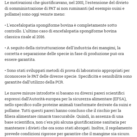
Le motivazioni che giustificavano, nel 2001, l'estensione del divieto
di somministrazione di PAT ai non ruminanti (ad esempio suini e
pollame) sono oggi venute meno:
• L'encefalopatia spongiforme bovina è completamente sotto
controllo. L'ultimo caso di encefalopatia spongiforme bovina
classica risale al 2016.
• A seguito della ristrutturazione dell'industria dei mangimi, la
corretta e separazione delle specie in fase di produzione può ora
essere garantita.
• Sono stati sviluppati metodi di prova di laboratorio appropriati per
riconoscere le PAT delle diverse specie. Specificità e sensibilità sono
garantite dall’utilizzo della PCR.
Le nuove misure introdotte si basano su diversi pareri scientifici
espressi dall’Autorità europea per la sicurezza alimentare (EFSA),
nello specifico sulle proteine animali trasformate derivate da suini e
pollame. Tutti questi pareri hanno concluso che il rischio per la
filiera alimentare rimarrà trascurabile. Quindi, in assenza di una
base scientifica, non c'era più alcuna giustificazione sanitaria per
mantenere i divieti che ora sono stati abrogati. Inoltre, il regolamento
prevede condizioni rigorose per garantire che il mangime sia sicuro.