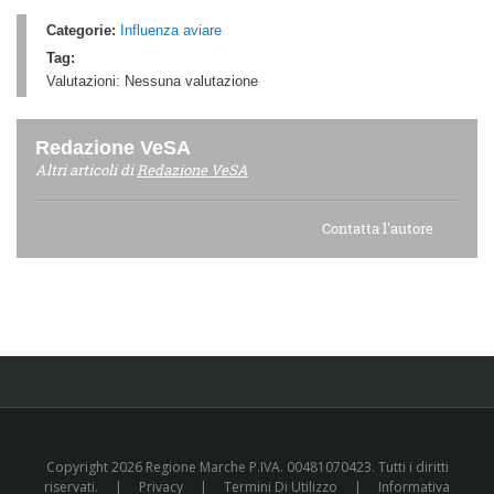
Categorie:
Influenza aviare
Tag:
Valutazioni:
Nessuna valutazione
Redazione VeSA
Altri articoli di
Redazione VeSA
Contatta l'autore
Copyright 2026 Regione Marche P.IVA. 00481070423. Tutti i diritti
riservati.
|
Privacy
|
Termini Di Utilizzo
|
Informativa