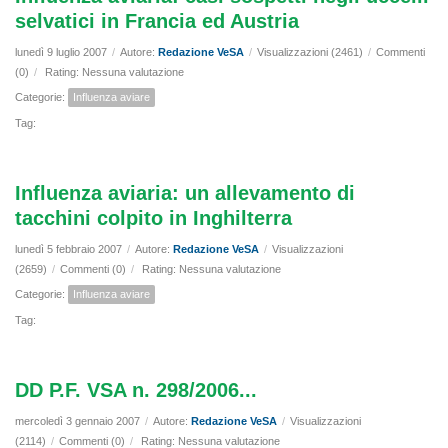
selvatici in Francia ed Austria
lunedì 9 luglio 2007
/
Autore:
Redazione VeSA
/
Visualizzazioni (2461)
/
Commenti
(0)
/
Rating: Nessuna valutazione
Categorie:
Influenza aviare
Tag:
Influenza aviaria: un allevamento di
tacchini colpito in Inghilterra
lunedì 5 febbraio 2007
/
Autore:
Redazione VeSA
/
Visualizzazioni
(2659)
/
Commenti (0)
/
Rating: Nessuna valutazione
Categorie:
Influenza aviare
Tag:
DD P.F. VSA n. 298/2006...
mercoledì 3 gennaio 2007
/
Autore:
Redazione VeSA
/
Visualizzazioni
(2114)
/
Commenti (0)
/
Rating: Nessuna valutazione