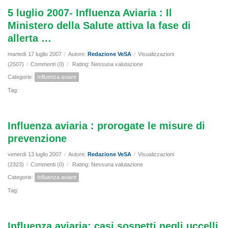
5 luglio 2007- Influenza Aviaria : Il
Ministero della Salute attiva la fase di
allerta …
martedì 17 luglio 2007
/
Autore:
Redazione VeSA
/
Visualizzazioni
(2507)
/
Commenti (0)
/
Rating: Nessuna valutazione
Categorie:
Influenza aviare
Tag:
Influenza aviaria : prorogate le misure di
prevenzione
venerdì 13 luglio 2007
/
Autore:
Redazione VeSA
/
Visualizzazioni
(2323)
/
Commenti (0)
/
Rating: Nessuna valutazione
Categorie:
Influenza aviare
Tag:
Influenza aviaria: casi sospetti negli uccelli