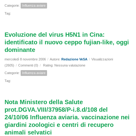
Categorie:
Influenza aviare
Tag:
Evoluzione del virus H5N1 in Cina:
identificato il nuovo ceppo fujian-like, oggi
dominante
mercoledì 8 novembre 2006
/
Autore:
Redazione VeSA
/
Visualizzazioni
(2605)
/
Commenti (0)
/
Rating: Nessuna valutazione
Categorie:
Influenza aviare
Tag:
Nota Ministero della Salute
prot.DGVA.VIII/37958/P-i.8.d/108 del
24/10/06 Influenza aviaria. vaccinazione nei
giardini zoologici e centri di recupero
animali selvatici