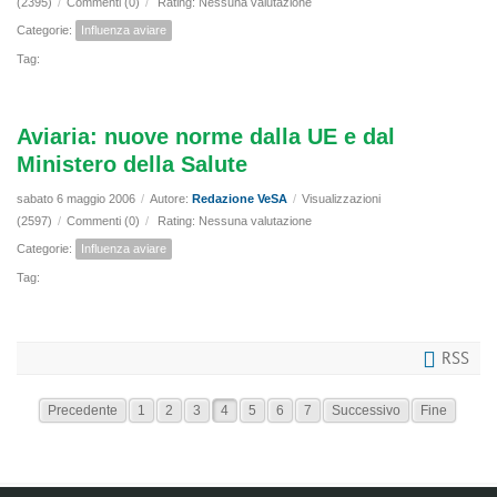
(2395)
/
Commenti (0)
/
Rating: Nessuna valutazione
Categorie:
Influenza aviare
Tag:
Aviaria: nuove norme dalla UE e dal
Ministero della Salute
sabato 6 maggio 2006
/
Autore:
Redazione VeSA
/
Visualizzazioni
(2597)
/
Commenti (0)
/
Rating: Nessuna valutazione
Categorie:
Influenza aviare
Tag:
RSS
Precedente
1
2
3
4
5
6
7
Successivo
Fine