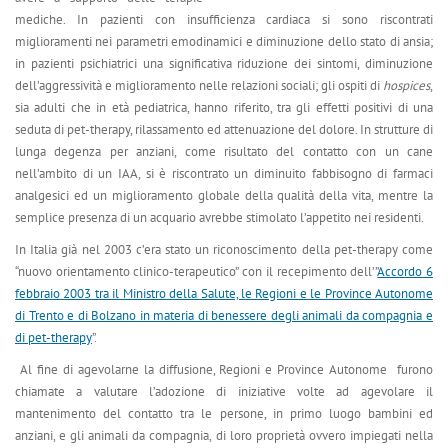
mediche. In pazienti con insufficienza cardiaca si sono riscontrati
miglioramenti nei parametri emodinamici e diminuzione dello stato di ansia;
in pazienti psichiatrici una significativa riduzione dei sintomi, diminuzione
dell’aggressività e miglioramento nelle relazioni sociali; gli ospiti di
hospices
,
sia adulti che in età pediatrica, hanno riferito, tra gli effetti positivi di una
seduta di pet-therapy, rilassamento ed attenuazione del dolore. In strutture di
lunga degenza per anziani, come risultato del contatto con un cane
nell’ambito di un IAA, si è riscontrato un diminuito fabbisogno di farmaci
analgesici ed un miglioramento globale della qualità della vita, mentre la
semplice presenza di un acquario avrebbe stimolato l’appetito nei residenti.
In Italia già nel 2003 c’era stato un riconoscimento della pet-therapy come
“nuovo orientamento clinico-terapeutico” con il recepimento dell’”
Accordo 6
febbraio 2003 tra il Ministro della Salute, le Regioni e le Province Autonome
di Trento e di Bolzano in materia di benessere degli animali da compagnia e
di pet-therapy
”.
Al fine di agevolarne la diffusione, Regioni e Province Autonome furono
chiamate a valutare l’adozione di iniziative volte ad agevolare il
mantenimento del contatto tra le persone, in primo luogo bambini ed
anziani, e gli animali da compagnia, di loro proprietà ovvero impiegati nella