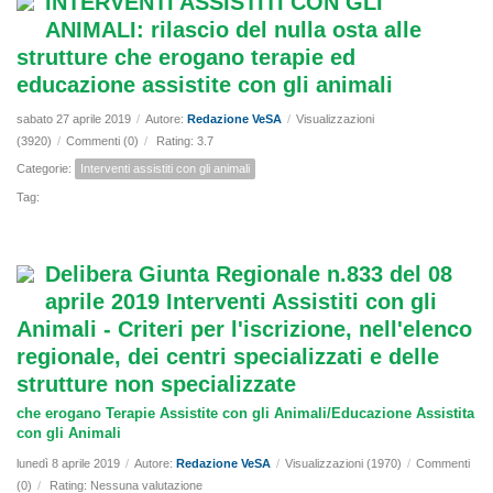
INTERVENTI ASSISTITI CON GLI
ANIMALI: rilascio del nulla osta alle
strutture che erogano terapie ed
educazione assistite con gli animali
sabato 27 aprile 2019
/
Autore:
Redazione VeSA
/
Visualizzazioni
(3920)
/
Commenti (0)
/
Rating: 3.7
Categorie:
Interventi assistiti con gli animali
Tag:
Delibera Giunta Regionale n.833 del 08
aprile 2019 Interventi Assistiti con gli
Animali - Criteri per l'iscrizione, nell'elenco
regionale, dei centri specializzati e delle
strutture non specializzate
che erogano Terapie Assistite con gli Animali/Educazione Assistita
con gli Animali
lunedì 8 aprile 2019
/
Autore:
Redazione VeSA
/
Visualizzazioni (1970)
/
Commenti
(0)
/
Rating: Nessuna valutazione