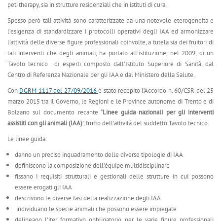
pet-therapy, sia in strutture residenziali che in istituti di cura.
Spesso però tali attività sono caratterizzate da una notevole eterogeneità e
l’esigenza di standardizzare i protocolli operativi degli IAA ed armonizzare
l’attività delle diverse figure professionali coinvolte, a tutela sia dei fruitori di
tali interventi che degli animali, ha portato all’istituzione, nel 2009, di un
Tavolo tecnico di esperti composto dall’Istituto Superiore di Sanità, dal
Centro di Referenza Nazionale per gli IAA e dal Ministero della Salute.
Con
DGRM 1117 del 27/09/2016
è stato recepito l’Accordo n. 60/CSR del 25
marzo 2015 tra il Governo, le Regioni e le Province autonome di Trento e di
Bolzano sul documento recante “
Linee guida nazionali per gli interventi
assistiti con gli animali (IAA)
”, frutto dell’attività del suddetto Tavolo tecnico.
Le linee guida:
danno un preciso inquadramento delle diverse tipologie di IAA
definiscono la composizione dell’équipe multidisciplinare
fissano i requisiti strutturali e gestionali delle strutture in cui possono
essere erogati gli IAA
descrivono le diverse fasi della realizzazione degli IAA
individuano le specie animali che possono essere impiegate
delineano l’iter formativo obbligatorio per le varie figure professionali