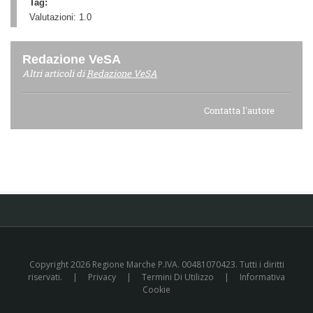
Tag:
Valutazioni:
1.0
Redazione VeSA
Altri articoli di
Redazione VeSA
Contatta l'autore
Copyright 2026 Regione Marche P.IVA. 00481070423. Tutti i diritti
riservati.
|
Privacy
|
Termini Di Utilizzo
|
Informativa
Cookie