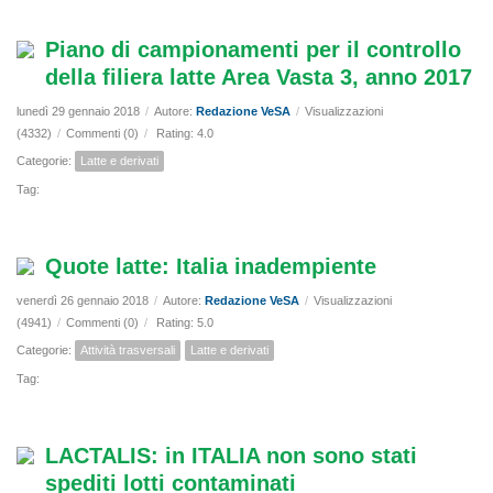
Piano di campionamenti per il controllo
della filiera latte Area Vasta 3, anno 2017
lunedì 29 gennaio 2018
/
Autore:
Redazione VeSA
/
Visualizzazioni
(4332)
/
Commenti (0)
/
Rating: 4.0
Categorie:
Latte e derivati
Tag:
Quote latte: Italia inadempiente
venerdì 26 gennaio 2018
/
Autore:
Redazione VeSA
/
Visualizzazioni
(4941)
/
Commenti (0)
/
Rating: 5.0
Categorie:
Attività trasversali
Latte e derivati
Tag:
LACTALIS: in ITALIA non sono stati
spediti lotti contaminati