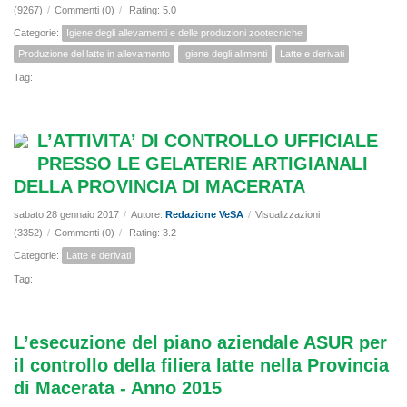
(9267)
/
Commenti (0)
/
Rating: 5.0
Categorie:
Igiene degli allevamenti e delle produzioni zootecniche
Produzione del latte in allevamento
Igiene degli alimenti
Latte e derivati
Tag:
L’ATTIVITA’ DI CONTROLLO UFFICIALE
PRESSO LE GELATERIE ARTIGIANALI
DELLA PROVINCIA DI MACERATA
sabato 28 gennaio 2017
/
Autore:
Redazione VeSA
/
Visualizzazioni
(3352)
/
Commenti (0)
/
Rating: 3.2
Categorie:
Latte e derivati
Tag:
L’esecuzione del piano aziendale ASUR per
il controllo della filiera latte nella Provincia
di Macerata - Anno 2015