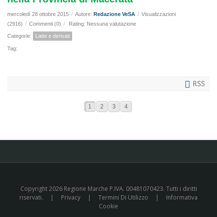
mercoledì 28 ottobre 2015
/
Autore:
Redazione VeSA
/
Visualizzazioni
(2916)
/
Commenti (0)
/
Rating: Nessuna valutazione
Categorie:
Latte e derivati
Tag:
RSS
1
2
3
4
Copyright 2026 Regione Marche P.IVA. 00481070423. Tutti i diritti
riservati.
|
Privacy
|
Termini Di Utilizzo
|
Informativa
Cookie