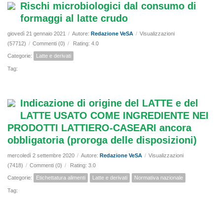
Rischi microbiologici dal consumo di
formaggi al latte crudo
giovedì 21 gennaio 2021
/
Autore:
Redazione VeSA
/
Visualizzazioni
(57712)
/
Commenti (0)
/
Rating: 4.0
Categorie:
Latte e derivati
Tag:
Indicazione di origine del LATTE e del
LATTE USATO COME INGREDIENTE NEI
PRODOTTI LATTIERO-CASEARI ancora
obbligatoria (proroga delle disposizioni)
mercoledì 2 settembre 2020
/
Autore:
Redazione VeSA
/
Visualizzazioni
(7418)
/
Commenti (0)
/
Rating: 3.0
Categorie:
Etichettatura alimenti
Latte e derivati
Normativa nazionale
Tag: