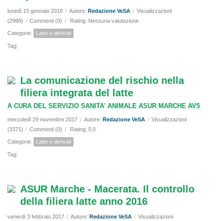
lunedì 15 gennaio 2018
/
Autore:
Redazione VeSA
/
Visualizzazioni
(2989)
/
Commenti (0)
/
Rating: Nessuna valutazione
Categorie:
Latte e derivati
Tag:
La comunicazione del rischio nella
filiera integrata del latte
A CURA DEL SERVIZIO SANITA' ANIMALE ASUR MARCHE AV5
mercoledì 29 novembre 2017
/
Autore:
Redazione VeSA
/
Visualizzazioni
(3371)
/
Commenti (0)
/
Rating: 5.0
Categorie:
Latte e derivati
Tag:
ASUR Marche - Macerata. Il controllo
della filiera latte anno 2016
venerdì 3 febbraio 2017
/
Autore:
Redazione VeSA
/
Visualizzazioni