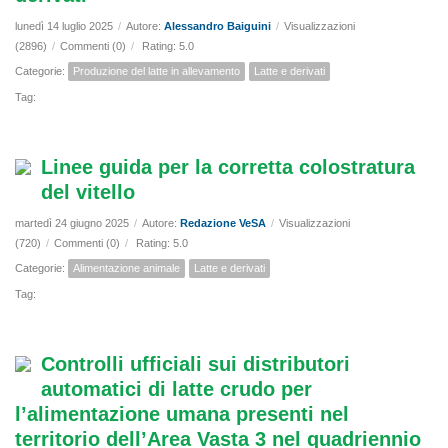
lunedì 14 luglio 2025
/
Autore:
Alessandro Baiguini
/
Visualizzazioni
(2896)
/
Commenti (0)
/
Rating: 5.0
Categorie:
Produzione del latte in allevamento
Latte e derivati
Tag:
Linee guida per la corretta colostratura
del vitello
martedì 24 giugno 2025
/
Autore:
Redazione VeSA
/
Visualizzazioni
(720)
/
Commenti (0)
/
Rating: 5.0
Categorie:
Alimentazione animale
Latte e derivati
Tag:
Controlli ufficiali sui distributori
automatici di latte crudo per
l’alimentazione umana presenti nel
territorio dell’Area Vasta 3 nel quadriennio