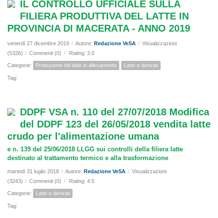
IL CONTROLLO UFFICIALE SULLA
FILIERA PRODUTTIVA DEL LATTE IN
PROVINCIA DI MACERATA - ANNO 2019
venerdì 27 dicembre 2019
/
Autore:
Redazione VeSA
/
Visualizzazioni
(5326)
/
Commenti (0)
/
Rating: 3.0
Categorie:
Produzione del latte in allevamento
Latte e derivati
Tag:
DDPF VSA n. 110 del 27/07/2018 Modifica
del DDPF 123 del 26/05/2018 vendita latte
crudo per l'alimentazione umana
e n. 139 del 25/06/2018 LLGG sui controlli della filiera latte
destinato al trattamento termico e alla trasformazione
martedì 31 luglio 2018
/
Autore:
Redazione VeSA
/
Visualizzazioni
(3243)
/
Commenti (0)
/
Rating: 4.5
Categorie:
Latte e derivati
Tag: