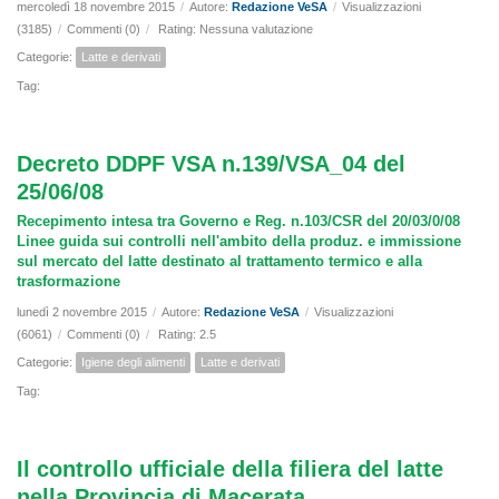
mercoledì 18 novembre 2015
/
Autore:
Redazione VeSA
/
Visualizzazioni
(3185)
/
Commenti (0)
/
Rating: Nessuna valutazione
Categorie:
Latte e derivati
Tag:
Decreto DDPF VSA n.139/VSA_04 del
25/06/08
Recepimento intesa tra Governo e Reg. n.103/CSR del 20/03/0/08
Linee guida sui controlli nell'ambito della produz. e immissione
sul mercato del latte destinato al trattamento termico e alla
trasformazione
lunedì 2 novembre 2015
/
Autore:
Redazione VeSA
/
Visualizzazioni
(6061)
/
Commenti (0)
/
Rating: 2.5
Categorie:
Igiene degli alimenti
Latte e derivati
Tag:
Il controllo ufficiale della filiera del latte
nella Provincia di Macerata