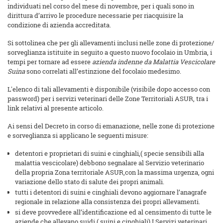
individuati nel corso del mese di novembre, per i quali sono in
dirittura d’arrivo le procedure necessarie per riacquisire la
condizione di azienda accreditata.
Si sottolinea che per gli allevamenti inclusi nelle zone di protezione/
sorveglianza istituite in seguito a questo nuovo focolaio in Umbria, i
tempi per tornare ad essere
azienda indenne da Malattia Vescicolare
Suina
sono correlati all’estinzione del focolaio medesimo.
L'elenco di tali allevamenti è disponibile (visibile dopo accesso con
password) per i servizi veterinari delle Zone Territoriali ASUR, tra i
link relativi al presente articolo.
Ai sensi del Decreto in corso di emanazione, nelle zone di protezione
e sorveglianza si applicano le seguenti misure:
detentori e proprietari di suini e cinghiali,( specie sensibili alla
malattia vescicolare) debbono segnalare al Servizio veterinario
della propria Zona territoriale ASUR,con la massima urgenza, ogni
variazione dello stato di salute dei propri animali.
tutti i detentori di suini e cinghiali devono aggiornare l’anagrafe
regionale in relazione alla consistenza dei propri allevamenti.
si deve provvedere all’identificazione ed al censimento di tutte le
aziende che allevano suidi ( suini e cinghiali) I Servizi veterinari