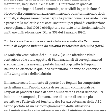
mammiferi, negli uccelli e nei rettili. L'infezione in grado di
determinare ingenti danni economici, ascrivibili in particolare al
blocco della commercializzazione nazionale ed internazionale degli
animali, al deprezzamento dei capi che provengono da aziende in cui
è presente la malattia e dai costi sostenuti per piani di eradicazione
o sorveglianza. Dal 1996 è obbligatorio su tutto il territorio nazionale
un Piano di Eradicazione (D.L. n. 358 del 2 maggio 1996).
Con la stessa Decisione inoltre è stato assegnato alla
Campania
lo
status di
Regione indenne da Malattia Vescicolare del Suino (MVS)
.
La Malattia vescicolare dei suini (MVS) è una affezione virale
contagiosa ed è stata oggetto di Piani nazionali di sorveglianza ed
eradicazione che avevano portato fino ad oggi tutte le Regioni
italiane ad ottenere la qualifica di territorio indenne ad eccezione
della Campania e della Calabria.
Il mancato accreditamento di queste due Regioni ha comportato
negli ultimi anni l’applicazione di restrizioni commerciali per
l’export di prodotti a base di carne suina verso i Paesi riconosciuti
indenni. In Campania, l’emanazione di norme di settore più
restrittive e l’attività sul territorio dei Servizi veterinari delle ASL
hanno portato ad un netto miglioramento della situazione
epidemiologica fino al raggiungimento del definitivo riconoscimento