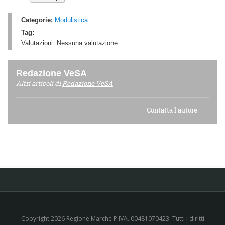
Categorie:
Modulistica
Tag:
Valutazioni:
Nessuna valutazione
Redazione VeSA
Altri articoli di
Redazione VeSA
Contatta l'autore
Copyright 2026 Regione Marche P.IVA. 00481070423. Tutti i diritti