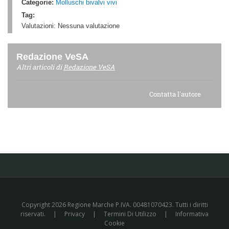
Categorie:
Molluschi bivalvi vivi
Tag:
Valutazioni:
Nessuna valutazione
Redazione VeSA
Altri articoli di
Redazione VeSA
Contatta l'autore
Copyright 2026 Regione Marche P.IVA. 00481070423. Tutti i diritti
riservati.
|
Privacy
|
Termini Di Utilizzo
|
Informativa
Cookie