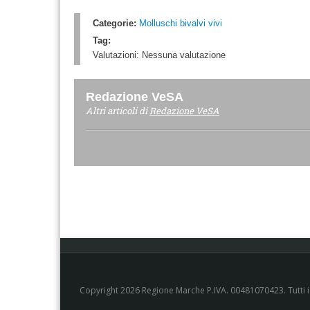
Categorie:
Molluschi bivalvi vivi
Tag:
Valutazioni:
Nessuna valutazione
Redazione VeSA
Altri articoli di
Redazione VeSA
Copyright 2026 Regione Marche P.IVA. 00481070423. Tutti i di