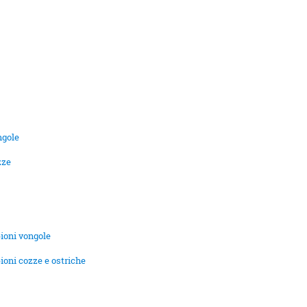
ngole
zze
pioni vongole
ioni cozze e ostriche