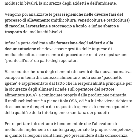
molluschi bivalvi, la sicurezza degli addetti e dell’ambiente.
Vengono poi analizzate le
prassi igieniche nelle diverse fasi del
processo di allevamento
(mitilicoltura, venericoltura e ostricoltura),
di raccolta, lavorazione e stoccaggio a bordo
, e infine
sbarco e
trasporto
dei molluschi bivalvi.
Infine la parte dedicata alla
formazione degli addetti e alla
documentazione
che deve essere gestita dalle imprese di
molluschicoltura, con esempi di procedure e relative registrazioni
“pronte all’uso” da parte degli operatori.
Va ricordato che uno degli elementi di novità della nuova normativa
europea in tema di sicurezza alimentare, nota come “pacchetto
igiene” è rappresentato dal fatto che la responsabilità principale per
la sicurezza degli alimenti ricade sull’operatore del settore
alimentare (OSA), a cominciare proprio dalla produzione primaria.
Il molluschicoltore è a pieno titolo OSA, ed è a lui che viene richiesto
di assicurare il rispetto dei requisiti di igiene e di rendersi garante
della qualità e della tutela igienico sanitaria dei prodotti.
Per rispettare tali dettami è fondamentale che l’allevatore di
molluschi implementi e mantenga aggiornate le proprie competenze,
in quanto la responsabilità non può prescindere dalla conoscenza.