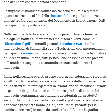
fine di evitare contaminazioni secondarie.
Le imprese di molluschicoltura inoltre sono tenute a registrare
quanto necessario ai fini della
rintracciabilità
e per la sicurezza
alimentare (es. compilazione del Documento di Registrazione- DdR
per ogni lotto di produzione).
Nella sezione didattica si analizzano i
pericoli fisici, chimici e
biologici
di natura alimentare nei molluschi bivalvi, come le
“
biotossine algali
” , i metalli pesanti,
diossine e PCB
, i valori
microbiologici di Salmonella spp. e Escherichia coli, microrganismi
per i quali la
normativa
fissa tenori massimi nei molluschi bivalvi ai
fini del consumo umano, tutti pericoli che possono essere presenti
nell’ambiente acquatico o contaminare successivamente i
molluschi.
Infine nella
sezione operativa
sono presi in considerazione i requisiti
strutturali, la manutenzione e la sanificazione delle imbarcazioni e
delle attrezzature impiegate per la lavorazione dei molluschi bivalvi.
La gestione dei prodotti non conformi (es. perdita di vitalità dei
molluschi, contaminazioni chimiche accidentali del prodotto)
secondo la normativa vigente. La corretta gestione delle sostanze
pericolose presenti a bordo (es. oli, carburante, prodotti per la
sanificazione, ecc.) in modo da tutelare la salubrità e la qualità dei