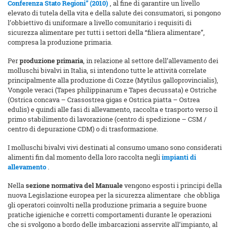
Conferenza Stato Regioni” (2010)
, al fine di garantire un livello
elevato di tutela della vita e della salute dei consumatori, si pongono
l’obbiettivo di uniformare a livello comunitario i requisiti di
sicurezza alimentare per tutti i settori della “filiera alimentare”,
compresa la produzione primaria.
Per
produzione primaria
, in relazione al settore dell’allevamento dei
molluschi bivalvi in Italia, si intendono tutte le attività correlate
principalmente alla produzione di Cozze (Mytilus galloprovincialis),
Vongole veraci (Tapes philippinarum e Tapes decussata) e Ostriche
(Ostrica concava – Crassostrea gigas e Ostrica piatta – Ostrea
edulis) e quindi alle fasi di allevamento, raccolta e trasporto verso il
primo stabilimento di lavorazione (centro di spedizione – CSM /
centro di depurazione CDM) o di trasformazione.
I molluschi bivalvi vivi destinati al consumo umano sono considerati
alimenti fin dal momento della loro raccolta negli
impianti di
allevamento
.
Nella
sezione normativa del Manuale
vengono esposti i principi della
nuova Legislazione europea per la sicurezza alimentare che obbliga
gli operatori coinvolti nella produzione primaria a seguire buone
pratiche igieniche e corretti comportamenti durante le operazioni
che si svolgono a bordo delle imbarcazioni asservite all’impianto, al