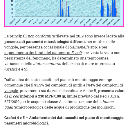
Le principali
non conformità
rilevate nel 2019 sono invece legate alla
presenza di
parametri microbiologici difformi,
nei mitili e nelle
vongole, per
presenza occasionale di
Salmonella
spp
. e per
superamento dei limiti del parametro
E. coli
che, vista la vista non
persistenza del fenomeno, ha determinato una temporanea
variazione dello
status sanitario
della zona di mare interessata
(Grafici 4 e 5).
Dall’analisi dei dati raccolti nel piano di monitoraggio emerge
comunque che il
95,5%
dei campioni di mitili
e
l’
84%
dei campioni di
vongole,
provenienti sia da zone classificate A che B,
presenta valori
di
E. coli
inferiori a 230 MPN/100 gr,
limite previsto dal Reg. (UE) n.
627/2019 per le acque di classe A, a dimostrazione della
buona
qualità
microbiologica delle acque di produzione dei molluschi.
Grafici 4 e 5 – Andamento dei dati raccolti nel piano di monitoraggio:
parametri microbiologici.