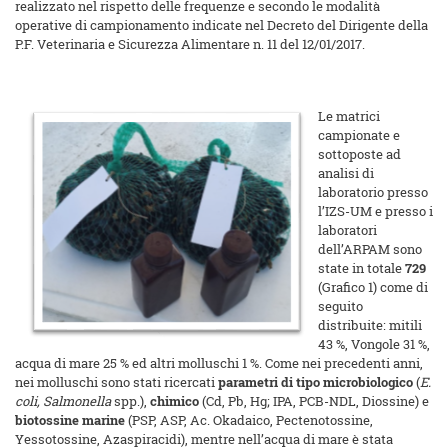
realizzato nel rispetto delle frequenze e secondo le modalità
operative di campionamento indicate nel Decreto del Dirigente della
P.F. Veterinaria e Sicurezza Alimentare n. 11 del 12/01/2017.
Le matrici
campionate e
sottoposte ad
analisi di
laboratorio presso
l’IZS-UM e presso i
laboratori
dell’ARPAM sono
state in totale
729
(Grafico 1) come di
seguito
distribuite: mitili
43 %, Vongole 31 %,
acqua di mare 25 % ed altri molluschi 1 %. Come nei precedenti anni,
nei molluschi sono stati ricercati
parametri di tipo microbiologico
(
E.
coli, Salmonella
spp.),
chimico
(Cd, Pb, Hg; IPA, PCB-NDL, Diossine) e
biotossine marine
(PSP, ASP, Ac. Okadaico, Pectenotossine,
Yessotossine, Azaspiracidi), mentre nell’acqua di mare è stata