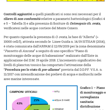
Controlli aggiuntivi
a quelli pianificati si sono resi necessari per il
rilievo di
non conformità
relative a parametri batteriologici (Grafici 4
e 5 – Tabella 3) e alla presenza di fioriture di
Ostreopsis
cfr.
ovata,
verificatesi nelle acque costiere del Monte Conero.
Per quanto riguarda la presenza di
O.
ovata,
la fase di “Allerta” (>
10000 cell/l), attivata secondo le Linee Guida n. 14/19 ISTISAN (2014),
è stata comunicata dall’ARPAM il 12/09/2019 per la zona denominata
“
Passetto di Ancona
” a seguito di uno specifico “Piano di
monitoraggio delle acque di balneazione” realizzato dall’Ente in
applicazione del D.M. 19 aprile 2018. L’incremento significativo dei
livelli di plancton tossico ha comportato l’attivazione della
“
Procedura per lo stato di
pre-allarme
” prevista dal D.D.P.F. V.S.A. n.
11/2017 con intensificazione dei prelievi di acqua e molluschi nelle
aree marine interessate.
Grafico 1 – Piano
di monitoraggio e
sorveglianza
sanitaria:
distribuzione