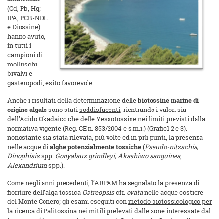
(Cd, Pb, Hg;
IPA, PCB-NDL
e Diossine)
hanno avuto,
in tutti i
campioni di
molluschi
bivalvi e
gasteropodi,
esito favorevole
.
Anche i risultati della determinazione delle
biotossine marine di
origine algale
sono stati
soddisfacenti,
rientrando i valori sia
dell’Acido Okadaico che delle Yessotossine nei limiti previsti dalla
normativa vigente (Reg. CE n. 853/2004 e s.m.i.) (Grafic1 2 e 3),
nonostante sia stata rilevata, più volte ed in più punti, la presenza
nelle acque di
alghe potenzialmente tossiche
(
Pseudo-nitzschia,
Dinophisis
spp.
Gonyalaux grindleyi, Akashiwo sanguinea
,
Alexandrium
spp.).
Come negli anni precedenti, l’ARPAM ha segnalato la presenza di
fioriture dell’alga tossica
Ostreopsis
cfr.
ovata
nelle acque costiere
del Monte Conero; gli esami eseguiti con
metodo biotossicologico per
la ricerca di Palitossina
nei mitili prelevati dalle zone interessate dal