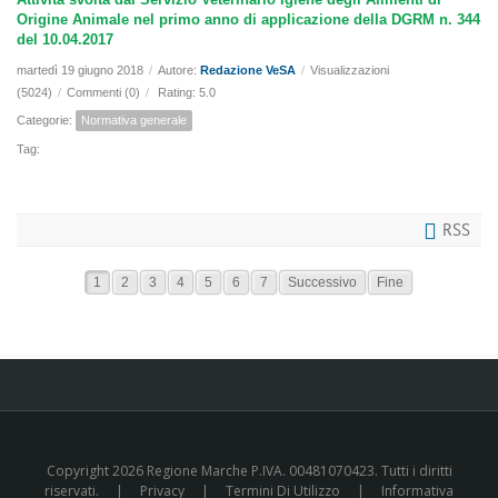
Origine Animale nel primo anno di applicazione della DGRM n. 344
del 10.04.2017
martedì 19 giugno 2018
/
Autore:
Redazione VeSA
/
Visualizzazioni
(5024)
/
Commenti (0)
/
Rating: 5.0
Categorie:
Normativa generale
Tag:
RSS
1
2
3
4
5
6
7
Successivo
Fine
Copyright 2026 Regione Marche P.IVA. 00481070423. Tutti i diritti
riservati.
|
Privacy
|
Termini Di Utilizzo
|
Informativa