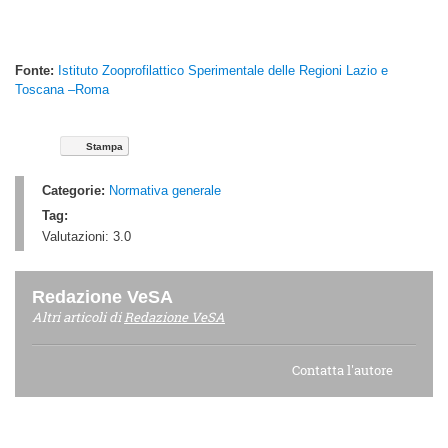
Fonte:
Istituto Zooprofilattico Sperimentale delle Regioni Lazio e
Toscana –Roma
Stampa
Categorie:
Normativa generale
Tag:
Valutazioni:
3.0
Redazione VeSA
Altri articoli di
Redazione VeSA
Contatta l'autore