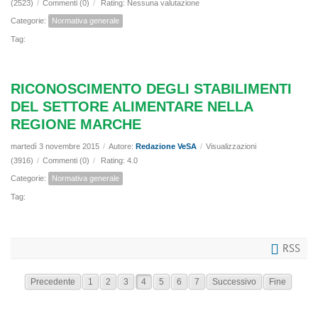
(2523)
/
Commenti (0)
/
Rating: Nessuna valutazione
Categorie:
Normativa generale
Tag:
RICONOSCIMENTO DEGLI STABILIMENTI
DEL SETTORE ALIMENTARE NELLA
REGIONE MARCHE
martedì 3 novembre 2015
/
Autore:
Redazione VeSA
/
Visualizzazioni
(3916)
/
Commenti (0)
/
Rating: 4.0
Categorie:
Normativa generale
Tag:
RSS
Precedente
1
2
3
4
5
6
7
Successivo
Fine