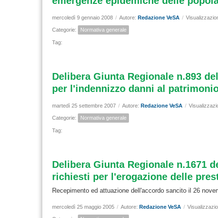
emergenze epidemiche delle popolazi
mercoledì 9 gennaio 2008
/
Autore:
Redazione VeSA
/
Visualizzazio
Categorie:
Normativa generale
Tag:
Delibera Giunta Regionale n.893 del
per l'indennizzo danni al patrimoni
martedì 25 settembre 2007
/
Autore:
Redazione VeSA
/
Visualizzazi
Categorie:
Normativa generale
Tag:
Delibera Giunta Regionale n.1671 del
richiesti per l'erogazione delle pres
Recepimento ed attuazione dell'accordo sancito il 26 novem
mercoledì 25 maggio 2005
/
Autore:
Redazione VeSA
/
Visualizzazio