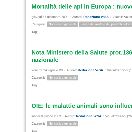
Mortalità delle api in Europa : nuo
giovedì 17 dicembre 2009
/
Autore:
Redazione VeSA
/
Visualizzazio
Categorie:
Normativa generale
Filiera del miele e dei prodotti dell’ap
Tag:
Nota Ministero della Salute prot.136
nazionale
venerdì 24 luglio 2009
/
Autore:
Redazione VeSA
/
Visualizzazioni (
Categorie:
Normativa generale
Tag:
OIE: le malattie animali sono influ
lunedì 8 giugno 2009
/
Autore:
Redazione VeSA
/
Visualizzazioni (2
Categorie:
Normativa generale
Tag: