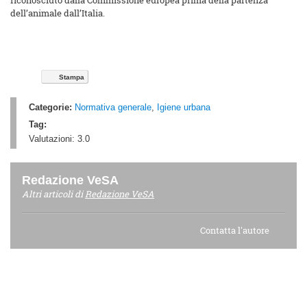
riconosciuto dalla Commissione europea prima della partenza
dell’animale dall’Italia.
Stampa
Categorie:
Normativa generale
,
Igiene urbana
Tag:
Valutazioni:
3.0
Redazione VeSA
Altri articoli di
Redazione VeSA
Contatta l'autore