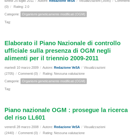
lunedì 25 luglio 2011
/
Autore:
Redazione VeSA
/
Visualizzazioni (3595)
/
Commenti
(0)
/
Rating: 2.0
Categorie:
Organismi geneticamente modificati (OGM)
Tag:
Elaborato il Piano Nazionale di controllo
ufficiale sulla presenza di OGM negli
alimenti per il triennio 2009-2011
martedì 10 marzo 2009
/
Autore:
Redazione VeSA
/
Visualizzazioni
(2705)
/
Commenti (0)
/
Rating: Nessuna valutazione
Categorie:
Organismi geneticamente modificati (OGM)
Tag:
Piano nazionale OGM : prosegue la ricerca
del riso LL601
venerdì 28 marzo 2008
/
Autore:
Redazione VeSA
/
Visualizzazioni
(2440)
/
Commenti (0)
/
Rating: Nessuna valutazione