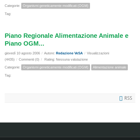
Categorie:
Organismi geneticamente modificati (OGM)
Tag:
Piano Regionale Alimentazione Animale e
Piano OGM...
giovedì 10 agosto 2006
/
Autore:
Redazione VeSA
/
Visualizzazioni
(4435)
/
Commenti (0)
/
Rating: Nessuna valutazione
Categorie:
Organismi geneticamente modificati (OGM)
Alimentazione animale
Tag:
RSS