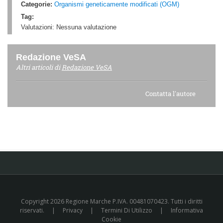
Categorie:
Organismi geneticamente modificati (OGM)
Tag:
Valutazioni:
Nessuna valutazione
Redazione VeSA
Altri articoli di
Redazione VeSA
Contatta l'autore
Copyright 2026 Regione Marche P.IVA. 00481070423. Tutti i diritti
riservati.
|
Privacy
|
Termini Di Utilizzo
|
Informativa
Cookie