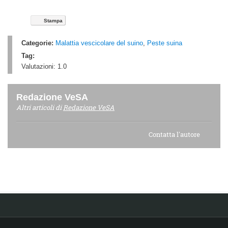
Stampa
Categorie:
Malattia vescicolare del suino
,
Peste suina
Tag:
Valutazioni:
1.0
Redazione VeSA
Altri articoli di
Redazione VeSA
Contatta l'autore