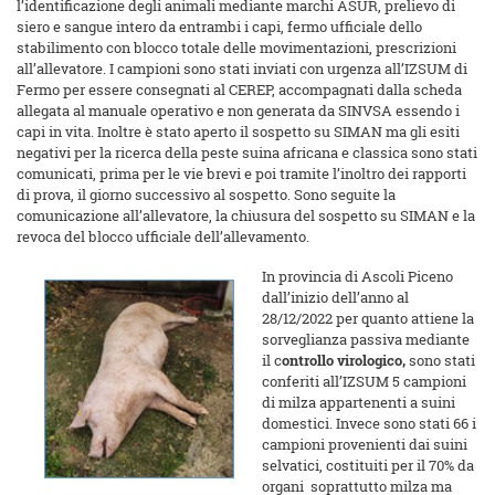
l’identificazione degli animali mediante marchi ASUR, prelievo di
siero e sangue intero da entrambi i capi, fermo ufficiale dello
stabilimento con blocco totale delle movimentazioni, prescrizioni
all’allevatore. I campioni sono stati inviati con urgenza all’IZSUM di
Fermo per essere consegnati al CEREP, accompagnati dalla scheda
allegata al manuale operativo e non generata da SINVSA essendo i
capi in vita. Inoltre è stato aperto il sospetto su SIMAN ma gli esiti
negativi per la ricerca della peste suina africana e classica sono stati
comunicati, prima per le vie brevi e poi tramite l’inoltro dei rapporti
di prova, il giorno successivo al sospetto. Sono seguite la
comunicazione all’allevatore, la chiusura del sospetto su SIMAN e la
revoca del blocco ufficiale dell’allevamento.
In provincia di Ascoli Piceno
dall’inizio dell’anno al
28/12/2022 per quanto attiene la
sorveglianza passiva mediante
il c
ontrollo virologico,
sono stati
conferiti all’IZSUM 5 campioni
di milza appartenenti a suini
domestici. Invece sono stati 66 i
campioni provenienti dai suini
selvatici, costituiti per il 70% da
organi soprattutto milza ma