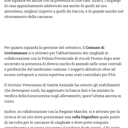
due squadre ed anche con la presenza di due cani. Infatti, l’impiego
di cani appositamente addestrati ma anche di quelli ad uso
antiveleno, migliori rispetto a quelli da traccia, è di grande ausilio nel
ritrovamento delle carcasse.
Per quanto riguarda la gestione del selvatico, il
Comune di
Grottammare
si è attivato per l’abbattimento dei cinghiali in
collaborazione con la Polizia Provinciale di Ascoli Piceno dopo aver
accertato la presenza di diversi nuclei di animali nelle zone centrali
e periferiche del medesimo comune. I soggetti abbattuti oltre ad
essere sottoposti a visita ispettiva sono stati controllati per PSA.
Il Servizio Veterinario di Sanità Animale ha censito gli stabilimenti
che detengono suidi, ha aggiornato la banca dati e ha iniziato la
verifica della biosicurezza sugli allevamenti, quest’ultima ancora in
corso.
Inoltre, in collaborazione con la Regione Marche, si è attivato per la
ricerca di un sito dove posizionare una
cella frigorifero
quale punto
di raccolta per le carcasse di cinghiale e dove poter eseguire
agevolmente e in piena sicurezza il prelievo degli organi. Allo stato