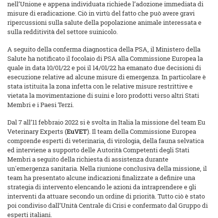
nell’Unione e appena individuata richiede l’adozione immediata di
misure di eradicazione. Ciò in virtù del fatto che può avere gravi
ripercussioni sulla salute della popolazione animale interessata e
sulla redditività del settore suinicolo.
A seguito della conferma diagnostica della PSA, il Ministero della
Salute ha notificato il focolaio di PSA alla Commissione Europea la
quale in data 10/01/22 e poi il 14/01/22 ha emanato due decisioni di
esecuzione relative ad alcune misure di emergenza. In particolare è
stata istituita la zona infetta con le relative misure restrittive e
vietata la movimentazione di suini e loro prodotti verso altri Stati
Membri e i Paesi Terzi.
Dal 7 all’11 febbraio 2022 si è svolta in Italia la missione del team Eu
Veterinary Experts (
EuVET
). Il team della Commissione Europea
comprende esperti di veterinaria, di virologia, della fauna selvatica
ed interviene a supporto delle Autorità Competenti degli Stati
Membri a seguito della richiesta di assistenza durante
un'emergenza sanitaria. Nella riunione conclusiva della missione, il
team ha presentato alcune indicazioni finalizzate a definire una
strategia di intervento elencando le azioni da intraprendere e gli
interventi da attuare secondo un ordine di priorità. Tutto ciò è stato
poi condiviso dall’Unità Centrale di Crisi e confermato dal Gruppo di
esperti italiani.