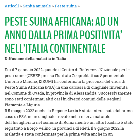
Articoli
>
Sanità animale
>
Peste suina
>
PESTE SUINA AFRICANA: AD UN
ANNO DALLA PRIMA POSITIVITA’
NELL’ITALIA CONTINENTALE
Diffusione della malattia in Italia
Era il 7 gennaio 2022 quando il Centro di Referenza Nazionale per le
pesti suine (CEREP presso l’Istituto Zooprofilattico Sperimentale
Umbria e Marche, IZSUM) ha confermato la presenza del virus di
Peste Suina Africana (PSA) in una carcassa di cinghiale rinvenuta
nel Comune di Ovada, in provincia di Alessandria. Successivamente
sono stati confermati altri casi in diversi comuni delle Regioni
Piemonte e Liguria
.
Il 5 maggio 2022 anche la Regione
Lazio
è stata interessata dal primo
caso di PSA in un cinghiale trovato nella riserva naturale
dell’Insugherata nel comune di Roma mentre un altro focolaio è stato
registrato a Borgo Velino, in provincia di Rieti. Il 9 giugno 2022 la
malattia è stata confermata per la prima volta anche in un