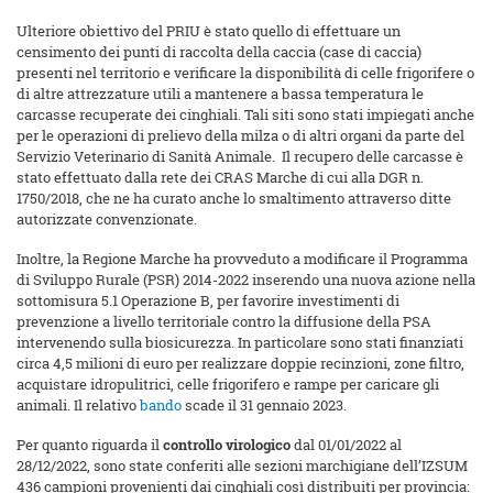
Ulteriore obiettivo del PRIU è stato quello di effettuare un
censimento dei punti di raccolta della caccia (case di caccia)
presenti nel territorio e verificare la disponibilità di celle frigorifere o
di altre attrezzature utili a mantenere a bassa temperatura le
carcasse recuperate dei cinghiali. Tali siti sono stati impiegati anche
per le operazioni di prelievo della milza o di altri organi da parte del
Servizio Veterinario di Sanità Animale. Il recupero delle carcasse è
stato effettuato dalla rete dei CRAS Marche di cui alla DGR n.
1750/2018, che ne ha curato anche lo smaltimento attraverso ditte
autorizzate convenzionate.
Inoltre, la Regione Marche ha provveduto a modificare il Programma
di Sviluppo Rurale (PSR) 2014-2022 inserendo una nuova azione nella
sottomisura 5.1 Operazione B, per favorire investimenti di
prevenzione a livello territoriale contro la diffusione della PSA
intervenendo sulla biosicurezza. In particolare sono stati finanziati
circa 4,5 milioni di euro per realizzare doppie recinzioni, zone filtro,
acquistare idropulitrici, celle frigorifero e rampe per caricare gli
animali. Il relativo
bando
scade il 31 gennaio 2023.
Per quanto riguarda il
controllo virologico
dal 01/01/2022 al
28/12/2022, sono state conferiti alle sezioni marchigiane dell’IZSUM
436 campioni provenienti dai cinghiali così distribuiti per provincia: