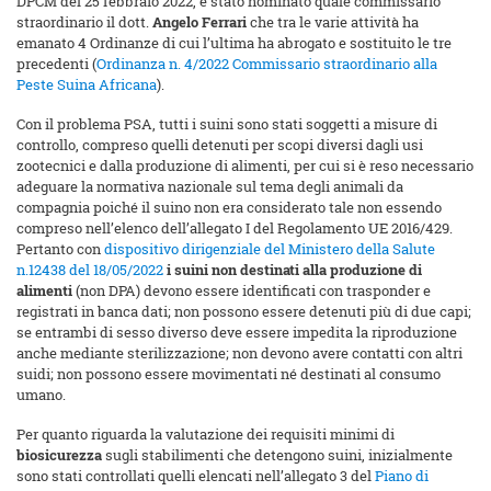
DPCM del 25 febbraio 2022, è stato nominato quale commissario
straordinario il dott.
Angelo Ferrari
che tra le varie attività ha
emanato 4 Ordinanze di cui l’ultima ha abrogato e sostituito le tre
precedenti (
Ordinanza n. 4/2022 Commissario straordinario alla
Peste Suina Africana
).
Con il problema PSA, tutti i suini sono stati soggetti a misure di
controllo, compreso quelli detenuti per scopi diversi dagli usi
zootecnici e dalla produzione di alimenti, per cui si è reso necessario
adeguare la normativa nazionale sul tema degli animali da
compagnia poiché il suino non era considerato tale non essendo
compreso nell’elenco dell’allegato I del Regolamento UE 2016/429.
Pertanto con
dispositivo dirigenziale del Ministero della Salute
n.12438 del 18/05/2022
i suini non destinati alla produzione di
alimenti
(non DPA) devono essere identificati con trasponder e
registrati in banca dati; non possono essere detenuti più di due capi;
se entrambi di sesso diverso deve essere impedita la riproduzione
anche mediante sterilizzazione; non devono avere contatti con altri
suidi; non possono essere movimentati né destinati al consumo
umano.
Per quanto riguarda la valutazione dei requisiti minimi di
biosicurezza
sugli stabilimenti che detengono suini, inizialmente
sono stati controllati quelli elencati nell’allegato 3 del
Piano di