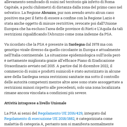
allevamento semibrado di suini nel territorio già infetto di Roma
Capitale, a pochi chilometri di distanza dalla zona del primo caso nel
selvatico. La Regione
Abruzzo
, pur non avendo avuto alcun caso
positivo ma per il fatto di essere a confine con la Regione Lazio è
stata anche oggetto di misure restrittive, revocate poi dall’Unione
Europea che ha escluso l’area delle province di Rieti e L’Aquila da tali
restrizioni riqualificando l’Abruzzo come zona indenne da PSA.
Va ricordato che la PSA è presente in
Sardegna
dal 1978 ma con
genotipo virale diverso da quello circolante in Europa e attualmente
nell’Italia continentale. La situazione epidemiologica sull’isola però
è nettamente migliorata grazie all’efficace Piano di Eradicazione
Straordinario avviato nel 2015. A partire dal 16 dicembre 2022, il
commercio di suini e prodotti suinicoli è stato autorizzato in alcune
aree della Sardegna senza restrizioni sanitarie ma sotto il controllo
delle autorità competenti mentre altre aree sono state assoggettate a
restrizioni minori rispetto alle precedenti, solo una zona localizzata
rimane ancora vincolata a condizioni più severe.
Attività intraprese a livello Unionale
La PSA ai sensi del
Regolamento UE 2016/429
, integrato dal
Regolamento di esecuzione UE 2018/1882
, è categorizzata come
malattia di categoria A, pertanto non si manifesta normalmente