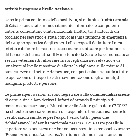
Attività intraprese a livello Nazionale
Dopo la prima conferma della positività, si è riunita l’
Unità Centrale
di Crisi
e sono state immediatamente informate le competenti
autorità comunitarie e internazionali. Inoltre, trattandosi di un
focolaio nel selvatico è stata convocata una riunione di emergenza
del Gruppo operativo degli esperti allo scopo di delimitare l’area
infetta e definire le misure straordinarie da attuare per limitare la
diffusione della malattia. Il Ministero della Salute ha comunicato ai
servizi veterinari di rafforzare la sorveglianza nel selvatico e di
innalzare al livello massimo di allerta la vigilanza sulle misure di
biosicurezza nel settore domestico, con particolare riguardo a tutte
le operazioni di trasporto e di movimentazione degli animali, di
mangimi, prodotti e persone.
Le prime ripercussioni si sono registrate sulla
commercializzazione
di carni suine e loro derivati, infatti adottando il principio di
massima precauzione, il Ministero della Salute già in data 07/01/22
ha chiesto ai servizi veterinari di sospendere temporaneamente le
certificazioni sanitarie per l’export verso tutti i paesi che
richiedevano l’indennità nazionale per PSA. Poi è stato possibile
esportare solo nei paesi che hanno riconosciuto la regionalizzazione
(Regione/provincia/zona/area/territorio indenne in cui non sono