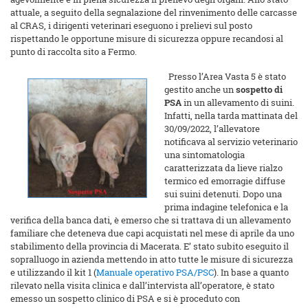
attuale, a seguito della segnalazione del rinvenimento delle carcasse
al CRAS, i dirigenti veterinari eseguono i prelievi sul posto
rispettando le opportune misure di sicurezza oppure recandosi al
punto di raccolta sito a Fermo.
Presso l’Area Vasta 5 è stato
gestito anche un
sospetto di
PSA
in un allevamento di suini.
Infatti, nella tarda mattinata del
30/09/2022, l’allevatore
notificava al servizio veterinario
una sintomatologia
caratterizzata da lieve rialzo
termico ed emorragie diffuse
sui suini detenuti. Dopo una
prima indagine telefonica e la
verifica della banca dati, è emerso che si trattava di un allevamento
familiare che deteneva due capi acquistati nel mese di aprile da uno
stabilimento della provincia di Macerata. E’ stato subito eseguito il
sopralluogo in azienda mettendo in atto tutte le misure di sicurezza
e utilizzando il kit 1 (
Manuale operativo PSA/PSC
). In base a quanto
rilevato nella visita clinica e dall’intervista all’operatore, è stato
emesso un sospetto clinico di PSA e si è proceduto con