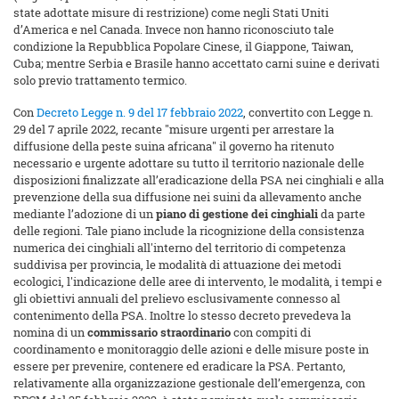
state adottate misure di restrizione) come negli Stati Uniti
d’America e nel Canada. Invece non hanno riconosciuto tale
condizione la Repubblica Popolare Cinese, il Giappone, Taiwan,
Cuba; mentre Serbia e Brasile hanno accettato carni suine e derivati
solo previo trattamento termico.
Con
Decreto Legge n. 9 del 17 febbraio 2022
, convertito con Legge n.
29 del 7 aprile 2022, recante "misure urgenti per arrestare la
diffusione della peste suina africana" il governo ha ritenuto
necessario e urgente adottare su tutto il territorio nazionale delle
disposizioni finalizzate all’eradicazione della PSA nei cinghiali e alla
prevenzione della sua diffusione nei suini da allevamento anche
mediante l’adozione di un
piano di gestione dei cinghiali
da parte
delle regioni. Tale piano include la ricognizione della consistenza
numerica dei cinghiali all'interno del territorio di competenza
suddivisa per provincia, le modalità di attuazione dei metodi
ecologici, l'indicazione delle aree di intervento, le modalità, i tempi e
gli obiettivi annuali del prelievo esclusivamente connesso al
contenimento della PSA. Inoltre lo stesso decreto prevedeva la
nomina di un
commissario straordinario
con compiti di
coordinamento e monitoraggio delle azioni e delle misure poste in
essere per prevenire, contenere ed eradicare la PSA. Pertanto,
relativamente alla organizzazione gestionale dell’emergenza, con