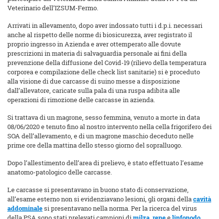
Veterinario dell’IZSUM-Fermo.
Arrivati in allevamento, dopo aver indossato tutti i d.p.i. necessari
anche al rispetto delle norme di biosicurezza, aver registrato il
proprio ingresso in Azienda e aver ottemperato alle dovute
prescrizioni in materia di salvaguardia personale ai fini della
prevenzione della diffusione del Covid-19 (rilievo della temperatura
corporea e compilazione delle check list sanitarie) si è proceduto
alla visione di due carcasse di suino messe a disposizione
dall’allevatore, caricate sulla pala di una ruspa adibita alle
operazioni di rimozione delle carcasse in azienda.
Si trattava di un magrone, sesso femmina, venuto a morte in data
08/06/2020 e tenuto fino al nostro intervento nella cella frigorifero dei
SOA dell’allevamento, e di un magrone maschio deceduto nelle
prime ore della mattina dello stesso giorno del sopralluogo.
Dopo l’allestimento dell’area di prelievo, è stato effettuato l’esame
anatomo-patologico delle carcasse.
Le carcasse si presentavano in buono stato di conservazione,
all’esame esterno non si evidenziavano lesioni, gli organi della
cavità
addominale
si presentavano nella norma. Per la ricerca del virus
della PSA sono stati prelevati campioni di
milza
,
rene
e
linfonodo