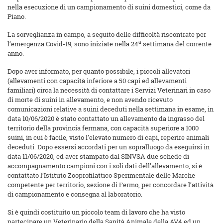
nella esecuzione di un campionamento di suini domestici, come da
Piano.
La sorveglianza in campo, a seguito delle difficoltà riscontrate per
a
l’emergenza Covid-19, sono iniziate nella 24
settimana del corrente
anno.
Dopo aver informato, per quanto possibile, i piccoli allevatori
(allevamenti con capacità inferiore a 50 capi ed allevamenti
familiari) circa la necessità di contattare i Servizi Veterinari in caso
di morte di suini in allevamento, e non avendo ricevuto
comunicazioni relative a suini deceduti nella settimana in esame, in
data 10/06/2020 è stato contattato un allevamento da ingrasso del
territorio della provincia fermana, con capacità superiore a 1000
suini, in cui è facile, visto l’elevato numero di capi, reperire animali
deceduti. Dopo essersi accordati per un sopralluogo da eseguirsi in
data 11/06/2020, ed aver stampato dal SINVSA due schede di
accompagnamento campioni con i soli dati dell’allevamento, si è
contattato l’Istituto Zooprofilattico Sperimentale delle Marche
competente per territorio, sezione di Fermo, per concordare l’attività
di campionamento e consegna al laboratorio.
Si è quindi costituito un piccolo team di lavoro che ha visto
partecipare un Veterinario della Sanità Animale della AV4 ed un