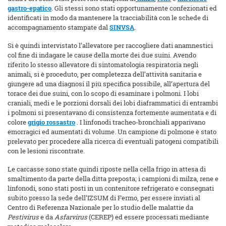
gastro-epatico
. Gli stessi sono stati opportunamente confezionati ed
identificati in modo da mantenere la tracciabilità con le schede di
accompagnamento stampate dal
SINVSA
.
Si è quindi intervistato l’allevatore per raccogliere dati anamnestici
col fine di indagare le cause della morte dei due suini. Avendo
riferito lo stesso allevatore di sintomatologia respiratoria negli
animali, si è proceduto, per completezza dell’attività sanitaria e
giungere ad una diagnosi il più specifica possibile, all’apertura del
torace dei due suini, con lo scopo di esaminare i polmoni. I lobi
craniali, medi e le porzioni dorsali dei lobi diaframmatici di entrambi
i polmoni si presentavano di consistenza fortemente aumentata e di
colore
grigio rossastro
. I linfonodi tracheo-bronchiali apparivano
emorragici ed aumentati di volume. Un campione di polmone è stato
prelevato per procedere alla ricerca di eventuali patogeni compatibili
con le lesioni riscontrate.
Le carcasse sono state quindi riposte nella cella frigo in attesa di
smaltimento da parte della ditta preposta; i campioni di milza, rene e
linfonodi, sono stati posti in un contenitore refrigerato e consegnati
subito presso la sede dell’IZSUM di Fermo, per essere inviati al
Centro di Referenza Nazionale per lo studio delle malattie da
Pestivirus
e da
Asfarvirus
(CEREP) ed essere processati mediante