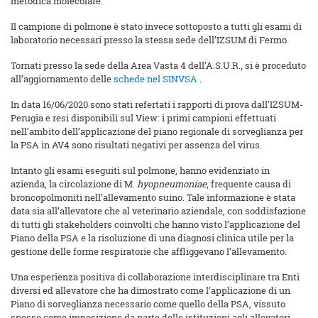
metodica molecolare.
Il campione di polmone è stato invece sottoposto a tutti gli esami di
laboratorio necessari presso la stessa sede dell’IZSUM di Fermo.
Tornati presso la sede della Area Vasta 4 dell’A.S.U.R., si è proceduto
all’aggiornamento delle
schede nel SINVSA
.
In data 16/06/2020 sono stati refertati i rapporti di prova dall’IZSUM-
Perugia e resi disponibili sul View: i primi campioni effettuati
nell’ambito dell’applicazione del piano regionale di sorveglianza per
la PSA in AV4 sono risultati negativi per assenza del virus.
Intanto gli esami eseguiti sul polmone, hanno evidenziato in
azienda, la circolazione di M.
hyopneumoniae
, frequente causa di
broncopolmoniti nell’allevamento suino. Tale informazione è stata
data sia all’allevatore che al veterinario aziendale, con soddisfazione
di tutti gli stakeholders coinvolti che hanno visto l’applicazione del
Piano della PSA e la risoluzione di una diagnosi clinica utile per la
gestione delle forme respiratorie che affliggevano l’allevamento.
Una esperienza positiva di collaborazione interdisciplinare tra Enti
diversi ed allevatore che ha dimostrato come l’applicazione di un
Piano di sorveglianza necessario come quello della PSA, vissuto
spesso come imposizione da parte delle istituzioni agli allevatori,