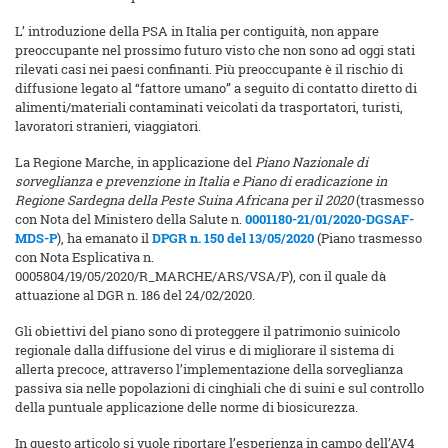
L’ introduzione della PSA in Italia per contiguità, non appare
preoccupante nel prossimo futuro visto che non sono ad oggi stati
rilevati casi nei paesi confinanti. Più preoccupante è il rischio di
diffusione legato al “fattore umano” a seguito di contatto diretto di
alimenti/materiali contaminati veicolati da trasportatori, turisti,
lavoratori stranieri, viaggiatori.
La Regione Marche, in applicazione del
Piano Nazionale di
sorveglianza e prevenzione in Italia e Piano di eradicazione in
Regione Sardegna della Peste Suina Africana per il 2020
(trasmesso
con Nota del Ministero della Salute n.
0001180-21/01/2020-DGSAF-
MDS-P
), ha emanato il
DPGR n. 150 del 13/05/2020
(Piano trasmesso
con Nota Esplicativa n.
0005804/19/05/2020/R_MARCHE/ARS/VSA/P), con il quale dà
attuazione al DGR n. 186 del 24/02/2020.
Gli obiettivi del piano sono di proteggere il patrimonio suinicolo
regionale dalla diffusione del virus e di migliorare il sistema di
allerta precoce, attraverso l’implementazione della sorveglianza
passiva sia nelle popolazioni di cinghiali che di suini e sul controllo
della puntuale applicazione delle norme di biosicurezza.
In questo articolo si vuole riportare l’esperienza in campo dell’AV4