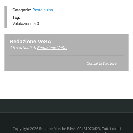
Categorie:
Peste suina
Tag:
Valutazioni:
5.0
Redazione VeSA
Altri articoli di
Redazione VeSA
Contatta l'autore
Copyright 2026 Regione Marche P.IVA. 00481070423. Tutti i diritti