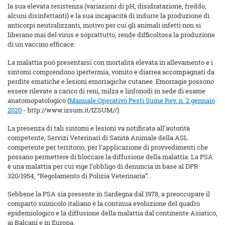
la sua elevata resistenza (variazioni di pH, disidratazione, freddo,
alcuni disinfettanti) e la sua incapacità di indurre la produzione di
anticorpi neutralizzanti, motivo per cui gli animali infetti non si
liberano mai del virus e soprattutto, rende difficoltosa la produzione
di un vaccino efficace.
La malattia può presentarsi con mortalità elevata in allevamento e i
sintomi comprendono ipertermia, vomito e diarrea accompagnati da
perdite ematiche e lesioni emorragiche cutanee. Emorragie possono
essere rilevate a carico di reni,
milza e linfonodi in sede di esame
anatomopatologico (
Manuale Operativo Pesti Suine Rev. n. 2 gennaio
2020
- http://www.izsum.it/IZSUM//).
La presenza di tali sintomi e lesioni va notificata all’autorità
competente, Servizi Veterinari di Sanità Animale della ASL
competente per territorio, per l’applicazione di provvedimenti che
possano permettere di bloccare la diffusione della malattia. La PSA
è una malattia per cui vige l’obbligo di denuncia in base al DPR
320/1954, “Regolamento di Polizia Veterinaria”.
Sebbene la PSA sia presente in Sardegna dal 1978, a preoccupare il
comparto suinicolo italiano è la continua evoluzione del quadro
epidemiologico e la diffusione della malattia dal continente Asiatico,
ai Balcani e in Europa.